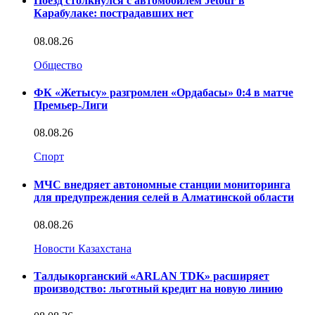
Поезд столкнулся с автомобилем Jetour в
Карабулаке: пострадавших нет
08.08.26
Общество
ФК «Жетысу» разгромлен «Ордабасы» 0:4 в матче
Премьер-Лиги
08.08.26
Спорт
МЧС внедряет автономные станции мониторинга
для предупреждения селей в Алматинской области
08.08.26
Новости Казахстана
Талдыкорганский «ARLAN TDK» расширяет
производство: льготный кредит на новую линию