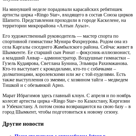
На минувшей неделе порадовали карасайских ребятишек
артисты цирка «Ringo Star», входящего в состав Союза цирков
Шапито. Представления проходили в городе Каскелене, на
территории микрорайона «Алтын Ауыл».
Его художественный руководитель — мастер спорта по
спортивной гимнастике Мунира Фахрнурова. Родом она из
села Каргалы соседнего Жамбылского района. Сейчас живет в
Шымкенте. Ее старший сын Ринат – фокусник-иллюзионист,
а младший Анвар – администратор. Воздушные гимнастки –
Гузель Кудаярова, Светлана Бунина, Эльмира Рахимжанова.
Кто-то выступает с крокодилами, кто-то с собачками –
долматинцами, королевскими или же с той-пуделями. Есть
также выступления со змеями, с хозяином тайги – медведем
Тишкой и с обезьянкой Арно.
Марат Ибрагимов здесь главный клоун. С апреля и по ноябрь
колесят артисты цирка «Ringo Star» по Казахстану, Киргизии
и Узбекистану. А потом снова возвращаются на свою базу – в
город Шымкент, чтобы подготовиться к новому сезону.
Другие новости