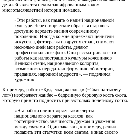
деталей является неким зашифрованным кодом
многотысячелетней истории номадов.
«Эти работы, как память о нашей национальной
культуре. Через творческие образы я стараюсь
доступно передать знания современному
поколению. Иногда ко мне приезжают ценители
искусства, фотографы из других стран, снимают
несколько дней мои работы, делают
профессиональные фото. Они рассматривают эти
работы как иллюстрацию культуры кочевников
Великой степи, национального колорита,
возможность передать информацию об истории,
преданиях, народной мудрости», — поделился
художник.
К примеру, работа «Құда мың жылдық» («Сват на тысячу
лет») изображает жанбас – бедренную берцовую кость скота,
которую принято подносить при застольях почетному гостю.
«Эта работа олицетворяет такие черты
национального характера казахов, как
гостеприимство, значимость дружбы и уважения
между сватами. Один заказчик, к примеру, решил
подарить эти статуэтки всем сватам, в знак своего