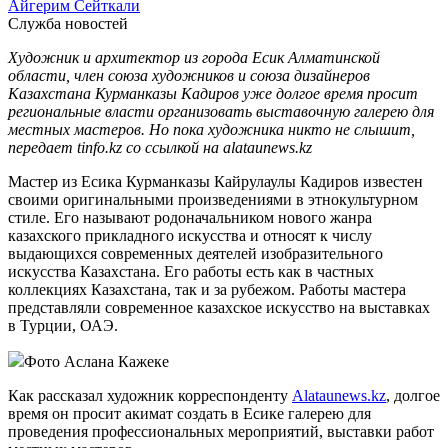
Айгерим Сейткали
Служба новостей
Художник и архитектор из города Есик Алматинской
области, член союза художников и союза дизайнеров
Казахстана Курманказы Кадиров уже долгое время просит
региональные власти организовать выставочную галерею для
местных мастеров. Но пока художника никто не слышит,
передает tinfo.kz со ссылкой на alataunews.kz
Мастер из Есика Курманказы Кайрулаулы Кадиров известен
своими оригинальными произведениями в этнокультурном
стиле. Его называют родоначальником нового жанра
казахского прикладного искусства и относят к числу
выдающихся современных деятелей изобразительного
искусства Казахстана. Его работы есть как в частных
коллекциях Казахстана, так и за рубежом. Работы мастера
представляли современное казахское искусство на выставках
в Турции, ОАЭ.
Фото Аслана Кажеке
Как рассказал художник корреспонденту
Alataunews.kz
, долгое
время он просит акимат создать в Есике галерею для
проведения профессиональных мероприятий, выставки работ