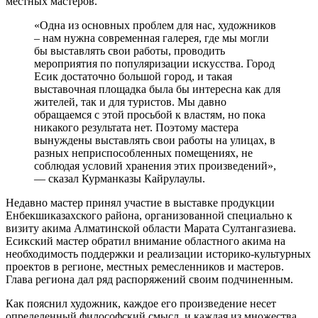
местных мастеров.
«Одна из основных проблем для нас, художников
– нам нужна современная галерея, где мы могли
бы выставлять свои работы, проводить
мероприятия по популяризации искусства. Город
Есик достаточно большой город, и такая
выставочная площадка была бы интересна как для
жителей, так и для туристов. Мы давно
обращаемся с этой просьбой к властям, но пока
никакого результата нет. Поэтому мастера
вынуждены выставлять свои работы на улицах, в
разных неприспособленных помещениях, не
соблюдая условий хранения этих произведений»,
— сказал Курманказы Кайрулаулы.
Недавно мастер принял участие в выставке продукции
Енбекшиказахского района, организованной специально к
визиту акима Алматинской области Марата Султангазиева.
Есикский мастер обратил внимание областного акима на
необходимость поддержки и реализации историко-культурных
проектов в регионе, местных ремесленников и мастеров.
Глава региона дал ряд распоряжений своим подчиненным.
Как пояснил художник, каждое его произведение несет
определенный философский смысл, и каждая из множества