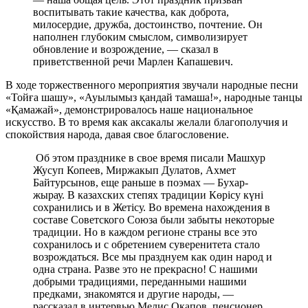
воспитывать такие качества, как доброта,
милосердие, дружба, достоинство, почтение. Он
наполнен глубоким смыслом, символизирует
обновление и возрождение, — сказал в
приветственной речи Марлен Капашевич.
В ходе торжественного мероприятия звучали народные песни
«Тойға шашу», «Ауылымыз қандай тамаша!», народные танцы
«Қамажай», демонстрировалось наше национальное
искусство. В то время как аксакалы желали благополучия и
спокойствия народа, давая свое благословение.
Об этом празднике в свое время писали Машхур
Жусуп Копеев, Миржакып Дулатов, Ахмет
Байтурсынов, еще раньше в поэмах — Бухар-
жырау. В казахских степях традиции Көрісу күні
сохранились и в Жетісу. Во времена нахождения в
составе Советского Союза были забыты некоторые
традиции. Но в каждом регионе страны все это
сохранилось и с обретением суверенитета стало
возрождаться. Все мы празднуем как один народ и
одна страна. Разве это не прекрасно! С нашими
добрыми традициями, переданными нашими
предками, знакомятся и другие народы, —
рассказал в интервью Мелис Окапов, пенсионер,