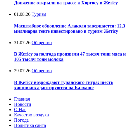
Движение открыли на трассе к Хоргосу в Жетісу
01.08.26
Туризм
Масштабное обновление Алаколя завершается: 12,3
миллиарда тенге инвестировано в туризм Жетісу
31.07.26
Общество
В Жетісу за полгода произвели 47 тысяч тонн мяса и
105 тысяч тонн молока
29.07.26
Общество
В Жетісу возрождают туранского тигра: шесть
хищников адаптируются на Балхаше
Главная
Новости
О Нас
Качество воздуха
Погода
Политика сайта