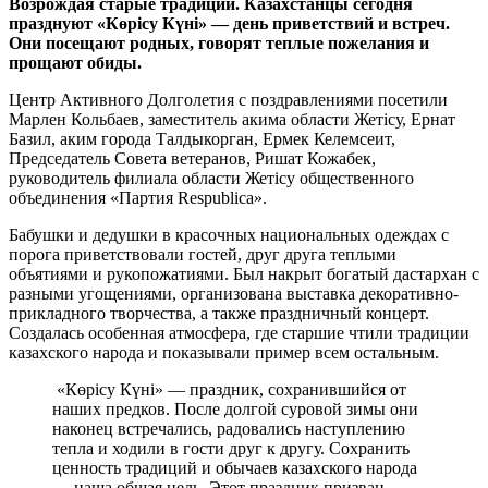
Возрождая старые традиции. Казахстанцы сегодня
празднуют «Көрісу Күні» — день приветствий и встреч.
Они посещают родных, говорят теплые пожелания и
прощают обиды.
Центр Активного Долголетия с поздравлениями посетили
Марлен Кольбаев, заместитель акима области Жетісу, Ернат
Базил, аким города Талдыкорган, Ермек Келемсеит,
Председатель Совета ветеранов, Ришат Кожабек,
руководитель филиала области Жетісу общественного
объединения «Партия Respublica».
Бабушки и дедушки в красочных национальных одеждах с
порога приветствовали гостей, друг друга теплыми
объятиями и рукопожатиями. Был накрыт богатый дастархан с
разными угощениями, организована выставка декоративно-
прикладного творчества, а также праздничный концерт.
Создалась особенная атмосфера, где старшие чтили традиции
казахского народа и показывали пример всем остальным.
«Көрісу Күні» — праздник, сохранившийся от
наших предков. После долгой суровой зимы они
наконец встречались, радовались наступлению
тепла и ходили в гости друг к другу. Сохранить
ценность традиций и обычаев казахского народа
— наша общая цель. Этот праздник призван