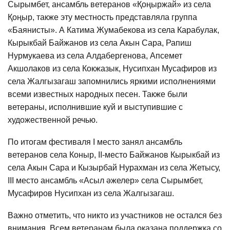
Сырымбет, ансамбль ветеранов «Қоңыржай» из села
Қоңыр, также эту местность представляла группа
«Баянисты». А Катима Жумабекова из села Карабулак,
Кырыкбай Байжанов из села Акын Сара, Рапиш
Нурмукаева из села Алдабергенова, Апсемет
Акшолаков из села Кокжазык, Нусипхан Мусафиров из
села Жалгызагаш запомнились яркими исполнениями
всеми известных народных песен. Также были
ветераны, исполнившие куй и выступившие с
художественной речью.
По итогам фестиваля I место занял ансамбль
ветеранов села Коныр, II-место Байжанов Кырыкбай из
села Акын Сара и Кызырбай Нурахман из села Жетысу,
III место ансамбль «Асыл әжелер» села Сырымбет,
Мусафиров Нусипхан из села Жалгызагаш.
Важно отметить, что никто из участников не остался без
внимания. Всем ветеранам была оказана поддержка со