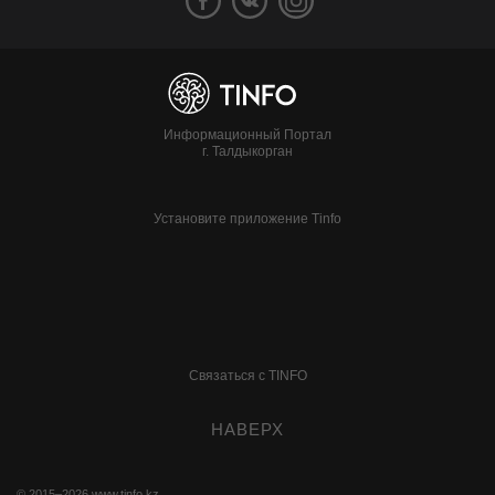
Информационный Портал
г. Талдыкорган
Установите приложение Tinfo
Связаться с TINFO
НАВЕРХ
© 2015–2026
www.tinfo.kz