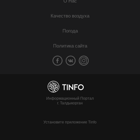
О Нас
Качество воздуха
Погода
Политика сайта
Информационный Портал
г. Талдыкорган
Установите приложение Tinfo