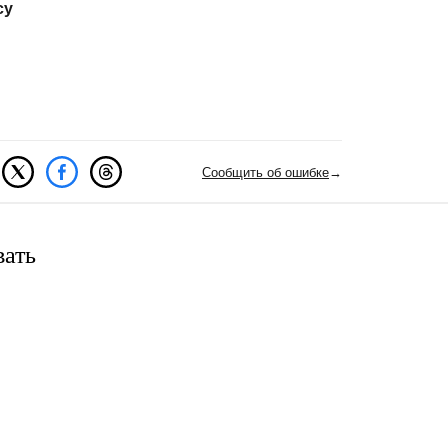
су
Сообщить об ошибке
→
вать