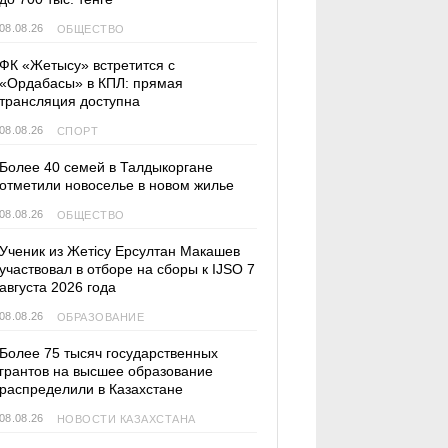
08.08.26
ОБЩЕСТВО
ФК «Жетысу» встретится с
«Ордабасы» в КПЛ: прямая
трансляция доступна
08.08.26
СПОРТ
Более 40 семей в Талдыкоргане
отметили новоселье в новом жилье
08.08.26
ОБЩЕСТВО
Ученик из Жетісу Ерсултан Макашев
участвовал в отборе на сборы к IJSO 7
августа 2026 года
08.08.26
ОБРАЗОВАНИЕ
Более 75 тысяч государственных
грантов на высшее образование
распределили в Казахстане
08.08.26
НОВОСТИ КАЗАХСТАНА