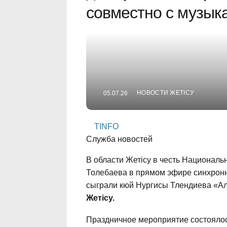
совместно с музык
НОВОСТИ ЖЕТІСУ
05.07.26
TINFO
Служба новостей
В области Жетісу в честь Национал
Толебаева в прямом эфире синхронн
сыграли кюй Нургисы Тлендиева «А
Жетісу.
Праздничное мероприятие состоялос