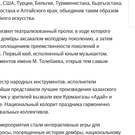
, США, Турции, Бельгии, Туркменистана, Кыргызстана,
остана и Алтайского края, объединив таким образом
ного искусства.
извел театрализованный пролог, в ходе которого
 домбры аксакалом молодому поколению, а затем
 воплощением преемственности поколений и
я. Первый кюй, исполненный юным музыкантом,
ментов имени М. Толебаева, открыв тем самым
кестр народных инструментов, исполнители
юйши представили лучшие произведения казахского
лик у зрителей вызвали кюи Курмангазы «Адай» и
е. Национальный колорит праздника гармонично
вальных коллективов.
мероприятия стали интерактивные игры для
опросы, посвященные истории домбры, национальному