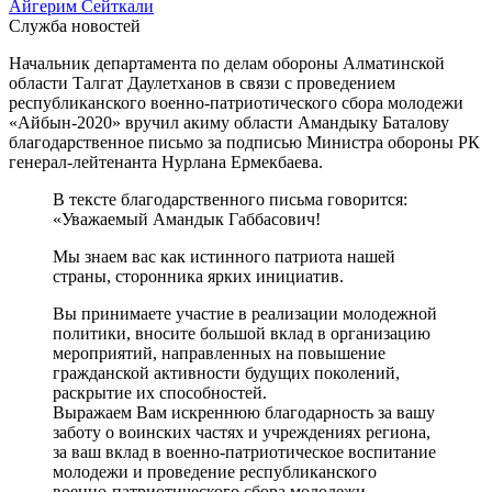
Айгерим Сейткали
Служба новостей
Начальник департамента по делам обороны Алматинской
области Талгат Даулетханов в связи с проведением
республиканского военно-патриотического сбора молодежи
«Айбын-2020» вручил акиму области Амандыку Баталову
благодарственное письмо за подписью Министра обороны РК
генерал-лейтенанта Нурлана Ермекбаева.
В тексте благодарственного письма говорится:
«Уважаемый Амандык Габбасович!
Мы знаем вас как истинного патриота нашей
страны, сторонника ярких инициатив.
Вы принимаете участие в реализации молодежной
политики, вносите большой вклад в организацию
мероприятий, направленных на повышение
гражданской активности будущих поколений,
раскрытие их способностей.
Выражаем Вам искреннюю благодарность за вашу
заботу о воинских частях и учреждениях региона,
за ваш вклад в военно-патриотическое воспитание
молодежи и проведение республиканского
военно-патриотического сбора молодежи