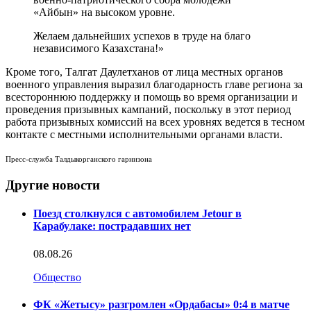
«Айбын» на высоком уровне.
Желаем дальнейших успехов в труде на благо
независимого Казахстана!»
Кроме того, Талгат Даулетханов от лица местных органов
военного управления выразил благодарность главе региона за
всестороннюю поддержку и помощь во время организации и
проведения призывных кампаний, поскольку в этот период
работа призывных комиссий на всех уровнях ведется в тесном
контакте с местными исполнительными органами власти.
Пресс-служба Талдыкорганского гарнизона
Другие новости
Поезд столкнулся с автомобилем Jetour в
Карабулаке: пострадавших нет
08.08.26
Общество
ФК «Жетысу» разгромлен «Ордабасы» 0:4 в матче