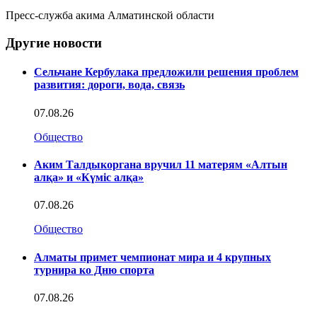
Пресс-служба акима Алматинской области
Другие новости
Сельчане Кербулака предложили решения проблем
развития: дороги, вода, связь
07.08.26
Общество
Аким Талдыкоргана вручил 11 матерям «Алтын
алқа» и «Күміс алқа»
07.08.26
Общество
Алматы примет чемпионат мира и 4 крупных
турнира ко Дню спорта
07.08.26