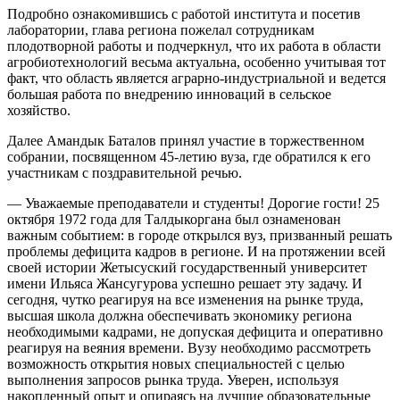
Подробно ознакомившись с работой института и посетив
лаборатории, глава региона пожелал сотрудникам
плодотворной работы и подчеркнул, что их работа в области
агробиотехнологий весьма актуальна, особенно учитывая тот
факт, что область является аграрно-индустриальной и ведется
большая работа по внедрению инноваций в сельское
хозяйство.
Далее Амандык Баталов принял участие в торжественном
собрании, посвященном 45-летию вуза, где обратился к его
участникам с поздравительной речью.
— Уважаемые преподаватели и студенты! Дорогие гости! 25
октября 1972 года для Талдыкоргана был ознаменован
важным событием: в городе открылся вуз, призванный решать
проблемы дефицита кадров в регионе. И на протяжении всей
своей истории Жетысуский государственный университет
имени Ильяса Жансугурова успешно решает эту задачу. И
сегодня, чутко реагируя на все изменения на рынке труда,
высшая школа должна обеспечивать экономику региона
необходимыми кадрами, не допуская дефицита и оперативно
реагируя на веяния времени. Вузу необходимо рассмотреть
возможность открытия новых специальностей с целью
выполнения запросов рынка труда. Уверен, используя
накопленный опыт и опираясь на лучшие образовательные