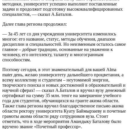
методики, университет успешно выполнит поставленные
задачи и продолжит подготовку высококвалифицированных
специалистов, — сказал А.Баталов.
Далее глава региона продолжил:
— За 45 лет со дня учреждения университета изменилось
многое: его название, статус, методы обучения, диапазон
дисциплин и специальностей. Но неизменным осталось самое
главное – добрые традиции, основанные на уважении к
человеку, его интеллекту, таланту и многогранным
способностям.
Поэтому сегодня, в этот знаменательный для вашей Аlma
mater день, желаю университету дальнейшего процветания, а
всему коллективу и студентам – неутомимой энергии,
творческого поиска и новых достижений в образовательной и
научной сферах! — сказал А.Баталов и вручил вузу денежный
сертификат на сумму 35 млн. тенге на завершение учебного
года для студентов, обучающихся на гранте акима области.
Также глава региона вручил благодарственное письмо акима
области ректору университета Куату Баймырзаеву и почетные
грамоты акима области ряду сотрудников вуза. Стоит
отметить, что в ходе мероприятия Амандыку Баталову было
вручено звание «Почетный профессор».