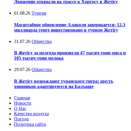
Движение открыли на трассе к Хоргосу в Жетісу
01.08.26
Туризм
Масштабное обновление Алаколя завершается: 12,3
миллиарда тенге инвестировано в туризм Жетісу
31.07.26
Общество
В Жетісу за полгода произвели 47 тысяч тонн мяса и
105 тысяч тонн молока
29.07.26
Общество
В Жетісу возрождают туранского тигра: шесть
хищников адаптируются на Балхаше
Главная
Новости
О Нас
Качество воздуха
Погода
Политика сайта