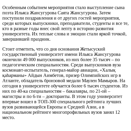
Особенным событием мероприятия стало выступление сына
поэта Ильяса Жансугурова Саята Жансугурова. Затем
поступили поздравления и от других гостей мероприятия,
среди которых выпускники, преподаватели, студенты и все те,
кто в разные годы внес свой лепту в историю развития
университета. Их теплые слова и эмоции стали яркой точкой,
завершившей праздник.
Стоит отметить, что со дня основания Жетысуский
государственный университет имени Ильяса Жансугурова
окончили 49 000 выпускников, из них более 35 тысяч – по
педагогическим специальностям. Среди выпускников вуза
космонавт-испытатель, генерал-майор авиации, «Халық
қаһарманы» Айдын Аимбетов, призер Олимпийских игр в
Атланте, обладатель бронзовой медали Маулен Мамыров. На
сегодня в университете обучается более 6 тысяч студентов. Из
них по 40-ка специальностям – бакалавры, по 21-ой –
магистры и по 6-ти – докторанты. В этом году университет
впервые вошел в ТОП-300 специального рейтинга лучших
вузов развивающейся Европы и Средней Азии, а в
национальном рейтинге многопрофильных вузов занял 12
место.