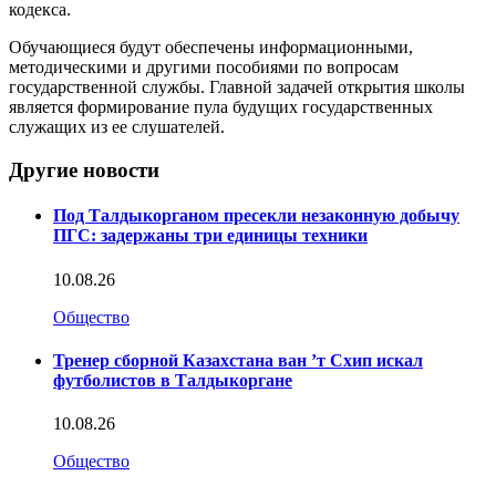
кодекса.
Обучающиеся будут обеспечены информационными,
методическими и другими пособиями по вопросам
государственной службы. Главной задачей открытия школы
является формирование пула будущих государственных
служащих из ее слушателей.
Другие новости
Под Талдыкорганом пресекли незаконную добычу
ПГС: задержаны три единицы техники
10.08.26
Общество
Тренер сборной Казахстана ван ’т Схип искал
футболистов в Талдыкоргане
10.08.26
Общество