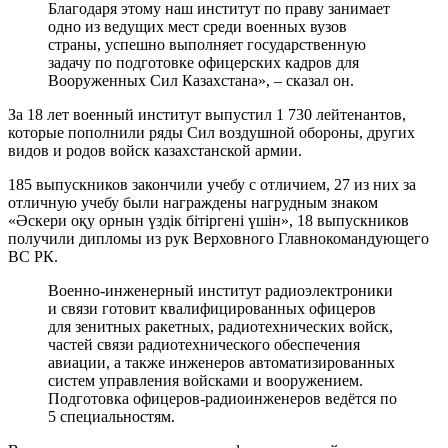
Благодаря этому наш институт по праву занимает
одно из ведущих мест среди военных вузов
страны, успешно выполняет государственную
задачу по подготовке офицерских кадров для
Вооруженных Сил Казахстана», – сказал он.
За 18 лет военный институт выпустил 1 730 лейтенантов,
которые пополнили ряды Сил воздушной обороны, других
видов и родов войск казахстанской армии.
185 выпускников закончили учебу с отличием, 27 из них за
отличную учебу были награждены нагрудным знаком
«Әскери оқу орнын үздік бітіргені үшін», 18 выпускников
получили дипломы из рук Верховного Главнокомандующего
ВС РК.
Военно-инженерный институт радиоэлектроники
и связи готовит квалифицированных офицеров
для зенитных ракетных, радиотехнических войск,
частей связи радиотехнического обеспечения
авиации, а также инженеров автоматизированных
систем управления войсками и вооружением.
Подготовка офицеров-радиоинженеров ведётся по
5 специальностям.