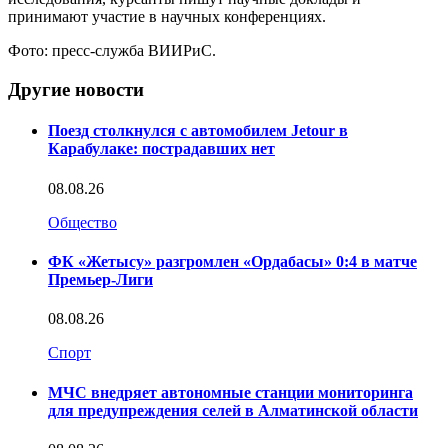
принимают участие в научных конференциях.
Фото: пресс-служба ВИИРиС.
Другие новости
Поезд столкнулся с автомобилем Jetour в
Карабулаке: пострадавших нет
08.08.26
Общество
ФК «Жетысу» разгромлен «Ордабасы» 0:4 в матче
Премьер-Лиги
08.08.26
Спорт
МЧС внедряет автономные станции мониторинга
для предупреждения селей в Алматинской области