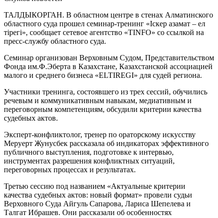
ТАЛДЫКОРГАН. В областном центре в стенах Алматинского
областного суда прошел семинар-тренинг «Іскер азамат – ел
тірегі», сообщает сетевое агентство «TINFO» со ссылкой на
пресс-службу областного суда.
Семинар организован Верховным Судом, Представительством
Фонда им.Ф.Эберта в Казахстане, Казахстанской ассоциацией
малого и среднего бизнеса «ELTIREGI» для судей региона.
Участники тренинга, состоявшего из трех сессий, обучились
речевым и коммуникативным навыкам, медиативным и
переговорным компетенциям, обсудили критерии качества
судебных актов.
Эксперт-конфликтолог, тренер по ораторскому искусству
Меруерт Жунусбек рассказала об индикаторах эффективного
публичного выступления, подготовке к интервью,
инструментах разрешения конфликтных ситуаций,
переговорных процессах и результатах.
Третью сессию под названием «Актуальные критерии
качества судебных актов: новый формат» провели судьи
Верховного Суда Айгуль Сапарова, Лариса Шепелева и
Талгат Ибрашев. Они рассказали об особенностях