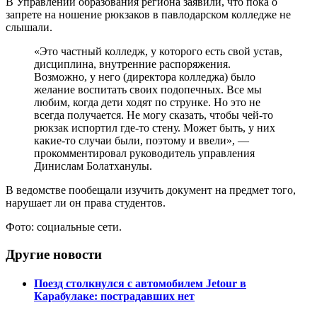
В Управлении образования региона заявили, что пока о
запрете на ношение рюкзаков в павлодарском колледже не
слышали.
«Это частный колледж, у которого есть свой устав,
дисциплина, внутренние распоряжения.
Возможно, у него (директора колледжа) было
желание воспитать своих подопечных. Все мы
любим, когда дети ходят по струнке. Но это не
всегда получается. Не могу сказать, чтобы чей-то
рюкзак испортил где-то стену. Может быть, у них
какие-то случаи были, поэтому и ввели», —
прокомментировал руководитель управления
Динислам Болатханулы.
В ведомстве пообещали изучить документ на предмет того,
нарушает ли он права студентов.
Фото: социальные сети.
Другие новости
Поезд столкнулся с автомобилем Jetour в
Карабулаке: пострадавших нет