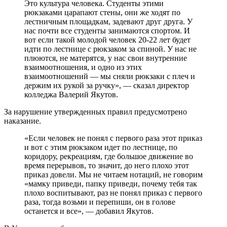
Это культура человека. Студенты этими
рюкзаками царапают стены, они же ходят по
лестничным площадкам, задевают друг друга. У
нас почти все студенты занимаются спортом. И
вот если такой молодой человек 20-22 лет будет
идти по лестнице с рюкзаком за спиной. У нас не
плюются, не матерятся, у нас свои внутренние
взаимоотношения, и одно из этих
взаимоотношений — мы сняли рюкзаки с плеч и
держим их рукой за ручку», — сказал директор
колледжа Валерий Якутов.
За нарушение утвержденных правил предусмотрено
наказание.
«Если человек не понял с первого раза этот приказ
и вот с этим рюкзаком идет по лестнице, по
коридору, рекреациям, где большое движение во
время перерывов, то значит, до него плохо этот
приказ довели. Мы не читаем нотаций, не говорим
«мамку приведи, папку приведи, почему тебя так
плохо воспитывают, раз не понял приказ с первого
раза, тогда возьми и перепиши, он в голове
останется и все», — добавил Якутов.