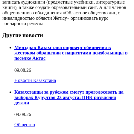
записать аудиокниги (предметные учебники, литературные
книги), а также создать образовательный сайт. А для членов
общественного объединения «Областное общество лиц с
инвалидностью области Жетісу» организовать курс
гончарного ремесла.
Другие новости
Минздрав Казахстана опроверг обвинения в
жестоком обращении с пациентами психбольницы в
поселке Актас
09.08.26
Новости Казахстана
Казахстанцы за рубежом смогут проголосовать на
выборах Курултая 23 августа: ЦИК разъяснил
детали
09.08.26
Общество