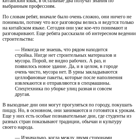
китайский язык, в остальные два получат знания по
выбранным профессиям.
По словам ребят, вначале было очень сложно, они ничего не
понимали, потому что все разговоры велись и ведутся только
на китайском языке. Сегодня они уже кое-что понимают и
разговаривают. Еще ребята рассказали об интересном ведении
строительства:
— Никогда не знаешь, что рядом находится
стройка. Нигде нет строительных материалов и
мусора. Порой, не видно рабочих. А раз, и
появилось новое здание. Да, и в целом, в городе
очень чисто, мусора нет. В урны закладываются
целлофановые пакеты, которые после наполнения
извлекаются и отправляются в спецмашины.
Спецтехника по уборке улиц разная и совсем
другая.
В выходные дни они могут прогуляться по городу, покушать
пиццу. Но, в основном, они занимаются и готовятся к урокам.
Еще у них есть особые познавательные дни, где студенты из
разных стран показывают традиции, обычаи и культуру
своего народа.
— Изначально, когда между двумя сторонами