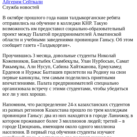
Айгерим Сейткали
Служба новостей
В октябре прошлого года наши талдыкорганские ребята
отправились на обучение в колледжи КНР. Такую
возможность им предоставил социально-образовательный
проект между Палатой предпринимателей Алматинской
области и учебными заведениями провинции Ганьсу. Об этом
сообщает газета «Талдықорған».
Проучившись 3 месяца, довольные студенты Николай
Кожевников, Бактыбек Сламбекұлы, Улан Нурбосын, Самат
Ракымұлы, Али Нусуп, Сабина Хайтжанова, Ермухамед
Ерденов и Нуржас Балташев прилетели на Родину на свои
первые каникулы, тем самым поделились приятными
впечатлениями. Палата предпринимателей специально
организовала встречу с этими студентами, чтобы убедиться
все ли у них хорошо.
Напомним, что распределение 24-х казахстанских студентов
из разных регионов Казахстана прошло по трем колледжам
провинции Ганьсу: два из них находятся в городе Ланьчжоу, в
котором проживают более 3 миллионов людей; третий – в
городе Цзюцюань, имеющим около одного миллиона
населения. В первый год обучения студенты изучают