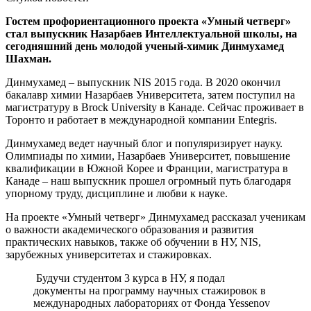
Гостем профориентационного проекта «Умный четверг»
стал выпускник Назарбаев Интеллектуальной школы, на
сегодняшний день молодой ученый-химик Динмухамед
Шахман.
Динмухамед – выпускник NIS 2015 года. В 2020 окончил
бакалавр химии Назарбаев Университета, затем поступил на
магистратуру в Brock University в Канаде. Сейчас проживает в
Торонто и работает в международной компании Entegris.
Динмухамед ведет научный блог и популяризирует науку.
Олимпиады по химии, Назарбаев Университет, повышение
квалификации в Южной Корее и Франции, магистратура в
Канаде – наш выпускник прошел огромный путь благодаря
упорному труду, дисциплине и любви к науке.
На проекте «Умный четверг» Динмухамед рассказал ученикам
о важности академического образования и развития
практических навыков, также об обучении в НУ, NIS,
зарубежных университетах и стажировках.
Будучи студентом 3 курса в НУ, я подал
документы на программу научных стажировок в
международных лабораториях от Фонда Yessenov