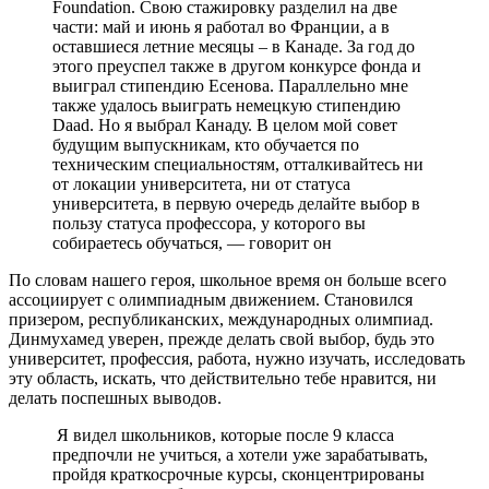
Foundation. Свою стажировку разделил на две
части: май и июнь я работал во Франции, а в
оставшиеся летние месяцы – в Канаде. За год до
этого преуспел также в другом конкурсе фонда и
выиграл стипендию Есенова. Параллельно мне
также удалось выиграть немецкую стипендию
Daad. Но я выбрал Канаду. В целом мой совет
будущим выпускникам, кто обучается по
техническим специальностям, отталкивайтесь ни
от локации университета, ни от статуса
университета, в первую очередь делайте выбор в
пользу статуса профессора, у которого вы
собираетесь обучаться, — говорит он
По словам нашего героя, школьное время он больше всего
ассоциирует с олимпиадным движением. Становился
призером, республиканских, международных олимпиад.
Динмухамед уверен, прежде делать свой выбор, будь это
университет, профессия, работа, нужно изучать, исследовать
эту область, искать, что действительно тебе нравится, ни
делать поспешных выводов.
Я видел школьников, которые после 9 класса
предпочли не учиться, а хотели уже зарабатывать,
пройдя краткосрочные курсы, сконцентрированы