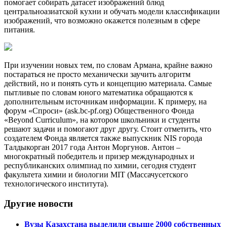
помогает собирать датасет изображений блюд
центральноазиатской кухни и обучать модели классификации
изображений, что возможно окажется полезным в сфере
питания.
При изучении новых тем, по словам Армана, крайне важно
постараться не просто механически заучить алгоритм
действий, но и понять суть и концепцию материала. Самые
пытливые по словам юного математика обращаются к
дополнительным источникам информации. К примеру, на
форум «Спроси» (ask.bc-pf.org) Общественного Фонда
«Beyond Curriculum», на котором школьники и студенты
решают задачи и помогают друг другу. Стоит отметить, что
создателем Фонда является также выпускник NIS города
Талдыкорган 2017 года Антон Моргунов. Антон –
многократный победитель и призер международных и
республиканских олимпиад по химии, сегодня студент
факультета химии и биологии MIT (Массачусетского
технологического института).
Другие новости
Вузы Казахстана выделили свыше 2000 собственных