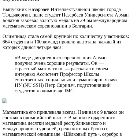
Выпускник Назарбаев Интеллектуальной школы города
Талдыкорган, ныне студент Назарбаев Университета Арман
Болатов завоевал золотую медаль на 29-ом международном
математическом соревновании в Болгарии.
Олимпиада стала самой крупной по количеству участников:
664 студента и 100 команд прошли два этапа, каждый из
которых длился четыре часа.
«В ходе двухдневного соревнования Арман
получил очень хорошие результаты. Он —
страстный математик», — рассказал в своем
интервью Ассистент Профессор Школы
естественных, социальных и гуманитарных наук
НУ (NU SSH) Петр Скрипач, подготовивший
студентов к олимпиаде IMC.
Математика его привлекала всегда. Начиная с 9 класса он
состоял в олимпийской школе. В копилке одаренного
математика десятки медалей республиканского и
международного уровней, среди которых бронза в
математической олимпиаде «Шёлковый путь», серебро в