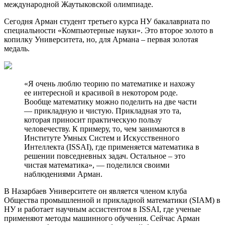
международной Жаутыковской олимпиаде.
Сегодня Арман студент третьего курса НУ бакалавриата по
специальности «Компьютерные науки». Это второе золото в
копилку Университета, но, для Армана – первая золотая
медаль.
«Я очень люблю теорию по математике и нахожу
ее интересной и красивой в некотором роде.
Вообще математику можно поделить на две части
— прикладную и чистую. Прикладная это та,
которая приносит практическую пользу
человечеству. К примеру, то, чем занимаются в
Институте Умных Систем и Искусственного
Интеллекта (ISSAI), где применяется математика в
решении повседневных задач. Остальное – это
чистая математика», — поделился своими
наблюдениями Арман.
В Назарбаев Университете он является членом клуба
Общества промышленной и прикладной математики (SIAM) в
НУ и работает научным ассистентом в ISSAI, где ученые
применяют методы машинного обучения. Сейчас Арман