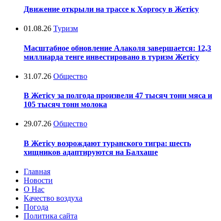
Движение открыли на трассе к Хоргосу в Жетісу
01.08.26
Туризм
Масштабное обновление Алаколя завершается: 12,3
миллиарда тенге инвестировано в туризм Жетісу
31.07.26
Общество
В Жетісу за полгода произвели 47 тысяч тонн мяса и
105 тысяч тонн молока
29.07.26
Общество
В Жетісу возрождают туранского тигра: шесть
хищников адаптируются на Балхаше
Главная
Новости
О Нас
Качество воздуха
Погода
Политика сайта