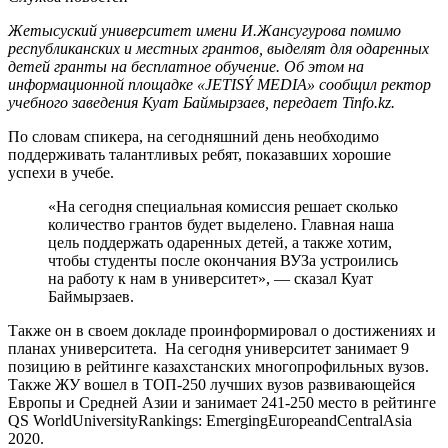
Жетысуский университет имени И.Жансугурова помимо
республиканских и местных грантов, выделят для одаренных
детей гранты на бесплатное обучение. Об этом на
информационной площадке «JETISÝ MEDIA» сообщил ректор
учебного заведения Куат Баймырзаев, передает Tinfo.kz.
По словам спикера, на сегодняшний день необходимо
поддерживать талантливых ребят, показавших хорошие
успехи в учебе.
«На сегодня специальная комиссия решает сколько
количество грантов будет выделено. Главная наша
цель поддержать одаренных детей, а также хотим,
чтобы студенты после окончания ВУЗа устроились
на работу к нам в университет», — сказал Куат
Баймырзаев.
Также он в своем докладе проинформировал о достижениях и
планах университета. На сегодня университет занимает 9
позицию в рейтинге казахстанских многопрофильных вузов.
Также ЖУ вошел в ТОП-250 лучших вузов развивающейся
Европы и Средней Азии и занимает 241-250 место в рейтинге
QS WorldUniversityRankings: EmergingEuropeandCentralAsia
2020.