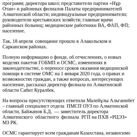
программ; директора школ; представители партии «Нұр
Отан» и районных филиалов Палаты предпринимателей
Алматинской области; индивидуальные предприниматели;
руководители крестьянских хозяйств; главные врачи
районных больниц; медицинские работники ВА, ФАП, ФП;
население.
Так, 18 апреля совещание прошло в Алакольском и
Сарканском районах.
Полную информацию о фонде, об отчислениях, о новых
моделях пакетов ГОБМП и ОСМС, изменениях в
законодательстве, о переносе сроков оказания медицинской
помощи в системе ОМС на 1 января 2020 года, о правах и
возможностях граждан, а также вопросах, интересующих
население, рассказал директор филиала по Алматинской
области Сабит Куралбек.
На вопросы присутствующих ответили Малейұлы Альганибет
– главный специалист отдела ПМСП ОУЗ по Алматинской
области, Байжанов Б.Д. — заместитель директора
Алматинского областного филиала РГП на ПХВ «РЦЭЗ»
МЗ РК.
ОСМС гарантирует всем гражданам Казахстана, независимо