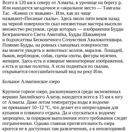
Всего в 120 км к северу от Алматы, в урочище на берегу р.
Или находится загадочное и сакральное место — Тамгалы
Тас. «Камни со знаками». Или, как их чаще
называют«Писаные скалы». Здесь около пяти веков назад
на черной поверхности скал неизвестные мастера высекли
множество рисунков, среди которых — изображения Будды
Безграничного Света Амитабха, Будды Шакьямуни
и бодхисаттвы Бесконечного Сочувствия Авалокитешвара.
Помимо Будды, на ровных сланцевых поверхностях
вы можете увидеть и животных: козлов, маралов. Лошадей,
быков, верблюдов, собак, сцены охоты, фигуры мужчин,
женщин. Здесь есть и изящные миниатюрные изображения,
а есть и целые полотна. А если подняться по скалам,
открывается сногсшибательный вид на реку Или.
Большое Алматинское озеро
Крупное горное озеро, раскинувшееся среди заснеженных
вершин Заилийского Алатау, находится всего в 15 км к югу
от Алматы. Даже летом температура воды в водоеме
не превышает 10−12 °C, что делает его непригодным для
купания и пляжного отдыха. Да и спускаться к водоему
запрещено, за порядком выполнения этого требования следят
пограничники. Однако главная притягательность озера
кроется не в доступных там развлечениях, а в неповторимой