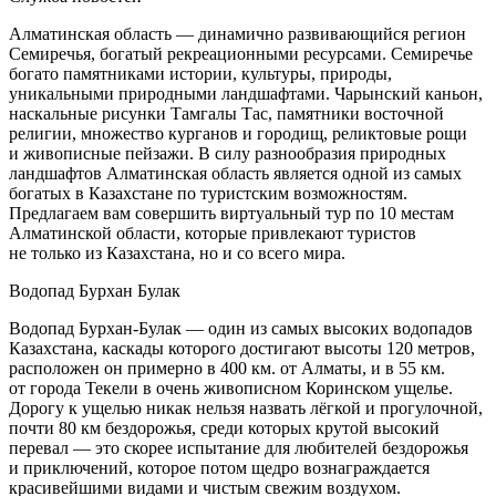
Алматинская область — динамично развивающийся регион
Семиречья, богатый рекреационными ресурсами. Семиречье
богато памятниками истории, культуры, природы,
уникальными природными ландшафтами. Чарынский каньон,
наскальные рисунки Тамгалы Тас, памятники восточной
религии, множество курганов и городищ, реликтовые рощи
и живописные пейзажи. В силу разнообразия природных
ландшафтов Алматинская область является одной из самых
богатых в Казахстане по туристским возможностям.
Предлагаем вам совершить виртуальный тур по 10 местам
Алматинской области, которые привлекают туристов
не только из Казахстана, но и со всего мира.
Водопад Бурхан Булак
Водопад Бурхан-Булак — один из самых высоких водопадов
Казахстана, каскады которого достигают высоты 120 метров,
расположен он примерно в 400 км. от Алматы, и в 55 км.
от города Текели в очень живописном Коринском ущелье.
Дорогу к ущелью никак нельзя назвать лёгкой и прогулочной,
почти 80 км бездорожья, среди которых крутой высокий
перевал — это скорее испытание для любителей бездорожья
и приключений, которое потом щедро вознаграждается
красивейшими видами и чистым свежим воздухом.