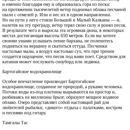
и именно благодаря ему и образовалась гора из песка:
на протяжении тысячелетий ветер поднимал облака песчаной
пыли с отмелей р. Или и нес их в одном направлении.
Но на пути у него стояли Большой и Малый Калканы — и,
налетев на эту преграду, ветер терял свою силу и ронял песок.
В результате чего и выросла эта огромная дюна, в некоторых
местах достигающая высоты 650 метров. Если вы хотите
своими ушами услышать пение бархана, не поленитесь
подняться на вершину и скатиться оттуда. Песчинки
настолько малы, а воздух настолько сух, что при трении
создается ощущение, что песок под вами поет. Средством для
катания может послужить сноуборд или ледянка.
Бартогайское водохранилище
Особое впечатление производит Бартогайское
водохранилище, созданное не природой, а руками человека.
Потоки воды из-под плотины вырываются на простор и,
разбиваясь на миллионы брызг, образуют мощное водяное
облако. Озеро представляет собой настоящий рай для
любителей рыбалки, «дикого» отдыха с палатками, костром
и песнями под гитару.
Тамгалы Тас