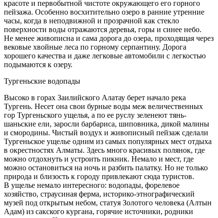
красоте и первобытной чистоте окружающего его горного
пейзажа. Особенно восхитительно озеро в ранние утренние
часы, когда в неподвижной и прозрачной как стекло
поверхности воды отражаются деревья, горы и синее небо.
Не менее живописна и сама дорога до озера, проходящая через
вековые хвойные леса по горному серпантину. Дорога
хорошего качества и даже легковые автомобили с легкостью
подымаются к озеру.
Тургеньские водопады
Высоко в горах Заилийского Алатау берет начало река
Тургень. Несет она свои бурные воды меж величественных
гор Тургеньского ущелья, а по ее руслу зеленеют тянь-
шаньские ели, заросли барбариса, шиповника, дикой малины
и смородины. Чистый воздух и живописный пейзаж сделали
Тургеньское ущелье одним из самых популярных мест отдыха
в окрестностях Алматы. Здесь много красивых полянок, где
можно отдохнуть и устроить пикник. Немало и мест, где
можно остановиться на ночь и разбить палатку. Но не только
природа и близость к городу привлекают сюда туристов.
В ущелье немало интересного: водопады, форелевое
хозяйство, страусиная ферма, историко-этнографический
музей под открытым небом, статуя Золотого человека (Алтын
Адам) из сакского кургана, горячие источники, родники