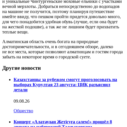
и уникальные Чинтургеньские моховые ельники с участками
вечной мерзлоты. Добраться непосредственно до водопадов
на машине не получится, поэтому планируя путешествие
имейте ввиду, что пешком пройти придется довольно много,
для чего понадобится удобная обувь (лучше, если она будет
на жесткой подошве), а так же не лишним будет прихватить
теплые вещи.
Алматинская область очень богата на природные
достопримечательности, и в сегодняшнем обзоре, далеко
не все места, которые позволяют алматинцам и гостям города
забыть на некоторое время о городской суете.
Другие новости
Казахстанцы за рубежом смогут проголосовать на
выборах Курултая 23 августа: ЦИК разъяснил
детали
09.08.26
Общество
Концерт «Алатаудан Жетісуға сәлем!» прошёл 8
августа на набережной Талдыкоргана