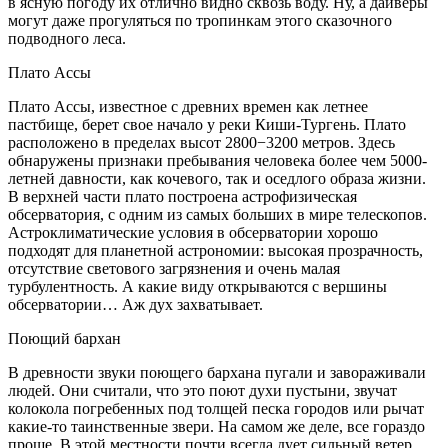
в ясную погоду их отлично видно сквозь воду. Ну, а дайверы
могут даже прогуляться по тропинкам этого сказочного
подводного леса.
Плато Ассы
Плато Ассы, известное с древних времен как летнее
пастбище, берет свое начало у реки Киши-Тургень. Плато
расположено в пределах высот 2800−3200 метров. Здесь
обнаружены признаки пребывания человека более чем 5000-
летней давности, как кочевого, так и оседлого образа жизни.
В верхней части плато построена астрофизическая
обсерватория, с одним из самых больших в мире телескопов.
Астроклиматические условия в обсерватории хорошо
подходят для планетной астрономии: высокая прозрачность,
отсутствие светового загрязнения и очень малая
турбулентность. А какие виду открываются с вершины
обсерватории… Аж дух захватывает.
Поющий бархан
В древности звуки поющего бархана пугали и завораживали
людей. Они считали, что это поют духи пустыни, звучат
колокола погребенных под толщей песка городов или рычат
какие-то таинственные звери. На самом же деле, все гораздо
проще. В этой местности почти всегда дует сильный ветер