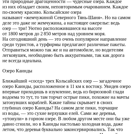
эти природные драгоценности — чудесные озера. Каждое
из них обладает своим, неповторимым очарованием. Каждое
по-своему красиво. Кольсайские озера
называют «жемчужиной Северного Тянь-Шаня». Но на самом
деле это даже не жемчужина, а настоящее ожерелье: ведь
озер — три! Уютно расположившиеся на высоте
от 1800 метров до 2 850 метров над уровнем моря.
На сегодняшний день — это очень популярное направление
среди туристов, а турфирмы предлагают различные пакеты.
Отправиться можно так же и на автомобиле, но водителям
легковушек, необходимо быть аккуратными, так как дорога
не всегда идеальна.
Озеро Каинды
Ближайший «сосед» трех Кольсайских озер — загадочное
озеро Каинды, расположенное в 11 км к востоку. Увидев озеро
впервые приходишь в изумление, ведь из бирюзовой глади
водоема то тут, то там торчат острые пики, похожие на мачты
затонувших кораблей. Какие тайны скрывает в своих
глубинах озеро Каинды? На самом деле пики, торчащие
из воды, — это сухие верхушки елей. Сами же деревья,
«утонули» в горном озере. В любом другом месте они бы уже
давно сгнили, но в Каинды настолько холодная вода, даже
летом, что деревья буквально законсервировались. Так что