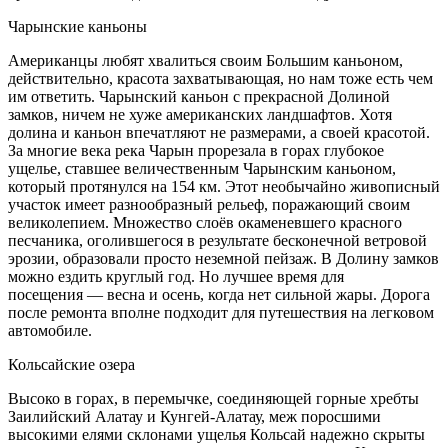
Чарынские каньоны
Американцы любят хвалиться своим Большим каньоном,
действительно, красота захватывающая, но нам тоже есть чем
им ответить. Чарынский каньон с прекрасной Долиной
замков, ничем не хуже американских ландшафтов. Хотя
долина и каньон впечатляют не размерами, а своей красотой.
За многие века река Чарын прорезала в горах глубокое
ущелье, ставшее величественным Чарынским каньоном,
который протянулся на 154 км. Этот необычайно живописный
участок имеет разнообразный рельеф, поражающий своим
великолепием. Множество слоёв окаменевшего красного
песчаника, оголившегося в результате бесконечной ветровой
эрозии, образовали просто неземной пейзаж. В Долину замков
можно ездить круглый год. Но лучшее время для
посещения — весна и осень, когда нет cильной жары. Дорога
после ремонта вполне подходит для путешествия на легковом
автомобиле.
Кольсайские озера
Высоко в горах, в перемычке, соединяющей горные хребты
Заилийский Алатау и Кунгей-Алатау, меж поросшими
высокими елями склонами ущелья Кольсай надежно скрыты