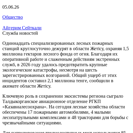
05.06.26
Общество
Айгерим Сейткали
Служба новостей
Одиннадцать специализированных лесных пожарных
станций круглосуточно дежурят в области Жетісу, охраняя 1,5
миллиона гектаров лесного фонда от огня. Благодаря их
оперативной работе и слаженным действиям экстренных
служб, в 2026 году удалось предотвратить крупные
экологические катастрофы, несмотря на шесть
зарегистрированных возгораний. Общий ущерб от этих
инцидентов составил 2,1 миллиона тенге, сообщили в
акимате области Жетісу.
Ключевую роль в сохранении экосистемы региона сыграло
Талдыкорганское авиационное отделение РГКП
«Казавиалесоохрана». На сегодня лесные хозяйства области
обеспечены 17 пожарными автомобилями, 4 малыми
лесопатрульными комплексами и 48 тракторами для борьбы с
чрезвычайными ситуациями.
Для патрулирования труднодоступных мест используется 85