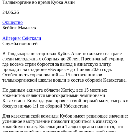
24.06.26
Общество
Бейбит Мамлеев
Айгерим Сейткали
Служба новостей
В Талдыкоргане стартовал Кубок Азии по хоккею на траве
среди молодежных сборных до 20 лет. Престижный турнир,
где восемь стран борются за выход в азиатскую элиту,
проходит на стадионе «Бесарыс» до 1 июля 2026 года.
Особенность соревнований — 15 воспитанников
талдыкорганской школы вошли в состав сборной Казахстана.
По данным акимата области Жетісу, все 15 местных
хоккеистов являются многократными чемпионами
Казахстана. Команда уже провела свой первый матч, сыграв в
боевую ничью 1:1 со сборной Узбекистана.
Для казахстанской команды Кубок имеет решающее значение:
успешное выступление позволит пробиться в азиатскую
хоккейную элиту. Болельщики Талдыкоргана надеются, что
домашние трибуны помогут сборной достичь этой цели.