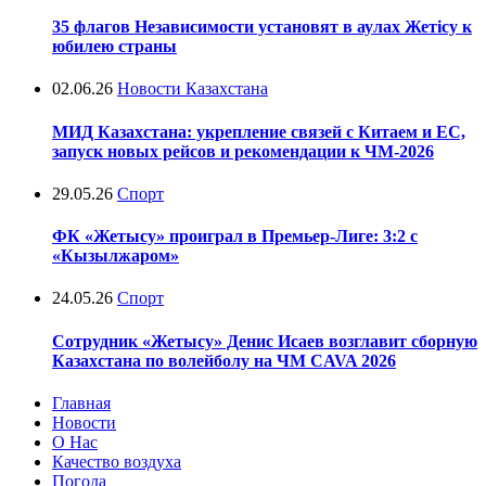
35 флагов Независимости установят в аулах Жетісу к
юбилею страны
02.06.26
Новости Казахстана
МИД Казахстана: укрепление связей с Китаем и ЕС,
запуск новых рейсов и рекомендации к ЧМ-2026
29.05.26
Спорт
ФК «Жетысу» проиграл в Премьер-Лиге: 3:2 с
«Кызылжаром»
24.05.26
Спорт
Сотрудник «Жетысу» Денис Исаев возглавит сборную
Казахстана по волейболу на ЧМ CAVA 2026
Главная
Новости
О Нас
Качество воздуха
Погода