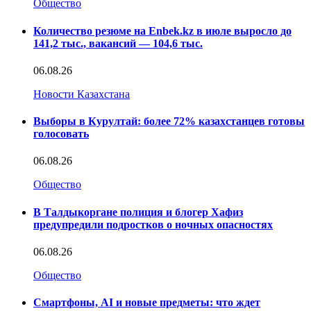
Общество
Количество резюме на Enbek.kz в июле выросло до
141,2 тыс., вакансий — 104,6 тыс.
06.08.26
Новости Казахстана
Выборы в Курултай: более 72% казахстанцев готовы
голосовать
06.08.26
Общество
В Талдыкоргане полиция и блогер Хафиз
предупредили подростков о ночных опасностях
06.08.26
Общество
Смартфоны, AI и новые предметы: что ждет