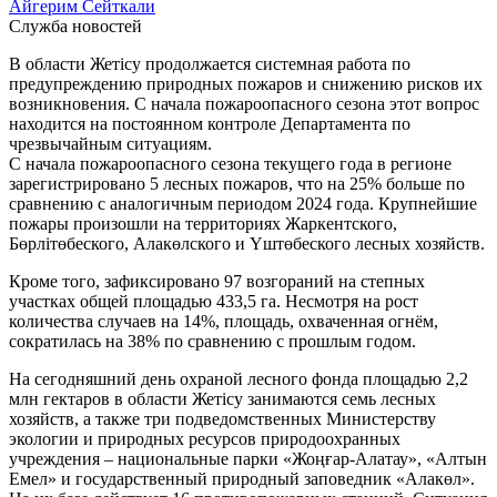
Айгерим Сейткали
Служба новостей
В области Жетісу продолжается системная работа по
предупреждению природных пожаров и снижению рисков их
возникновения. С начала пожароопасного сезона этот вопрос
находится на постоянном контроле Департамента по
чрезвычайным ситуациям.
С начала пожароопасного сезона текущего года в регионе
зарегистрировано 5 лесных пожаров, что на 25% больше по
сравнению с аналогичным периодом 2024 года. Крупнейшие
пожары произошли на территориях Жаркентского,
Бөрлітөбеского, Алакөлского и Үштөбеского лесных хозяйств.
Кроме того, зафиксировано 97 возгораний на степных
участках общей площадью 433,5 га. Несмотря на рост
количества случаев на 14%, площадь, охваченная огнём,
сократилась на 38% по сравнению с прошлым годом.
На сегодняшний день охраной лесного фонда площадью 2,2
млн гектаров в области Жетісу занимаются семь лесных
хозяйств, а также три подведомственных Министерству
экологии и природных ресурсов природоохранных
учреждения – национальные парки «Жоңғар-Алатау», «Алтын
Емел» и государственный природный заповедник «Алакөл».