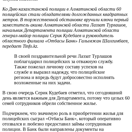
Ко Дню казахстанской полиции в Алматинской области 60
полицейских стали обладателями долгожданных квадратных
метров. В торжественной обстановке вручили ключи первый
заместитель акима Алматинской области Лаззат Турлашов,
начальник Департамента полиции Алматинской области
генерал-майор полиции Серик Кудебаев и руководитель
областного филиала «Отбасы Банк» Галымжан Шалгимбаев,
передает Tinfo.kz.
В своей поздравительной речи Лаззат Турлашов
поблагодарил полицейских за отважную службу.
Также пожелал личному составу успехов на
службе и выразил надежду, что полицейские
региона и впредь будут добросовестно исполнять
возложенные на них задачи.
В свою очередь Серик Кудебаев отметил, что сегодняшний
день является важным для Департамента, потому что целых 60
семей сотрудников обрели собственное жилье.
Подчеркнем, что значимую роль в приобретении жилья для
полицейских сыграл «Отбасы Банк», который оперативно
отозвался и любезно предоставил займы сотрудникам
полиции. В Банк были направлены документы на