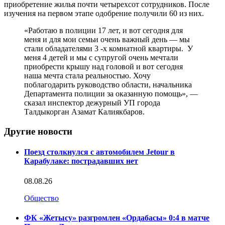
приобретение жилья почти четырехсот сотрудников. После
изучения на первом этапе одобрение получили 60 из них.
«Работаю в полиции 17 лет, и вот сегодня для
меня и для мои семьи очень важный день — мы
стали обладателями 3 -х комнатной квартиры. У
меня 4 детей и мы с супругой очень мечтали
приобрести крышу над головой и вот сегодня
наша мечта стала реальностью. Хочу
поблагодарить руководство области, начальника
Департамента полиции за оказанную помощь», —
сказал инспектор дежурный УП города
Талдыкорган Азамат Калиякбаров.
Другие новости
Поезд столкнулся с автомобилем Jetour в
Карабулаке: пострадавших нет
08.08.26
Общество
ФК «Жетысу» разгромлен «Ордабасы» 0:4 в матче