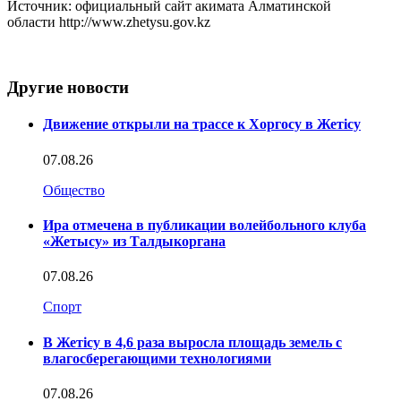
Источник: официальный сайт акимата Алматинской
области http://www.zhetysu.gov.kz
Другие новости
Движение открыли на трассе к Хоргосу в Жетісу
07.08.26
Общество
Ира отмечена в публикации волейбольного клуба
«Жетысу» из Талдыкоргана
07.08.26
Спорт
В Жетісу в 4,6 раза выросла площадь земель с
влагосберегающими технологиями
07.08.26