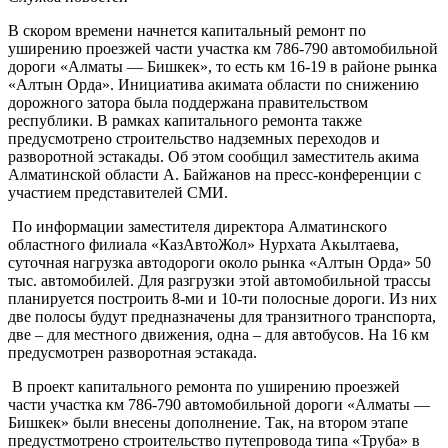
В скором времени начнется капитальный ремонт по
уширению проезжей части участка км 786-790 автомобильной
дороги «Алматы — Бишкек», то есть км 16-19 в районе рынка
«Алтын Орда». Инициатива акимата области по снижению
дорожного затора была поддержана правительством
республики. В рамках капитального ремонта также
предусмотрено строительство надземных переходов и
разворотной эстакады. Об этом сообщил заместитель акима
Алматинской области А. Байжанов на пресс-конференции с
участием представителей СМИ.
По информации заместителя директора Алматинского
областного филиала «КазАвтоЖол» Нурхата Акылтаева,
суточная нагрузка автодороги около рынка «Алтын Орда» 50
тыс. автомобилей. Для разгрузки этой автомобильной трассы
планируется построить 8-ми и 10-ти полосные дороги. Из них
две полосы будут предназначены для транзитного транспорта,
две – для местного движения, одна – для автобусов. На 16 км
предусмотрен разворотная эстакада.
В проект капитального ремонта по уширению проезжей
части участка км 786-790 автомобильной дороги «Алматы —
Бишкек» были внесены дополнение. Так, на втором этапе
предустмотрено строительство путепровода типа «Труба» в