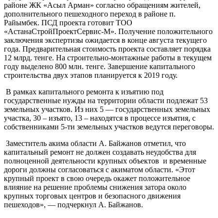
районе ЖК «Асыл Арман» согласно обращениям жителей,
дополнительного пешеходного переход в районе п.
Райымбек. ПСД проекта готовит ТОО
«АстанаСтройПроектСервис-М». Получение положительного
заключения экспертизы ожидается в конце августа текущего
года. Предварительная стоимость проекта составляет порядка
12 млрд. тенге. На строительно-монтажные работы в текущем
году выделено 800 млн. тенге. Завершение капитального
строительства двух этапов планируется к 2019 году.
В рамках капитального ремонта к изъятию под
государственные нужды на территории области подлежат 53
земельных участков. Из них 5 — государственных земельных
участка, 30 – изъято, 13 – находятся в процессе изъятия, с
собственниками 5-ти земельных участков ведутся переговоры.
Заместитель акима области А. Байжанов отметил, что
капитальный ремонт не должен создавать неудобства для
полноценной деятельности крупных объектов и временные
дороги должны согласоваться с акиматом области. «Этот
крупный проект в свою очередь окажет положительное
влияние на решение проблемы снижения затора около
крупных торговых центров и безопасного движения
пешеходов», — подчеркнул А. Байжанов.