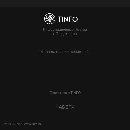
Информационный Портал
г. Талдыкорган
Установите приложение Tinfo
Связаться с TINFO
НАВЕРХ
© 2015–2026
www.tinfo.kz