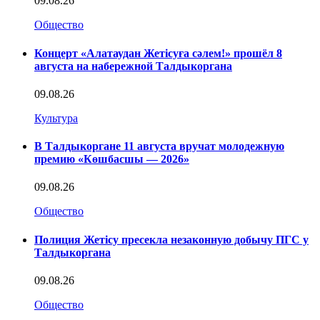
09.08.26
Общество
Концерт «Алатаудан Жетісуға сәлем!» прошёл 8
августа на набережной Талдыкоргана
09.08.26
Культура
В Талдыкоргане 11 августа вручат молодежную
премию «Көшбасшы — 2026»
09.08.26
Общество
Полиция Жетісу пресекла незаконную добычу ПГС у
Талдыкоргана
09.08.26
Общество