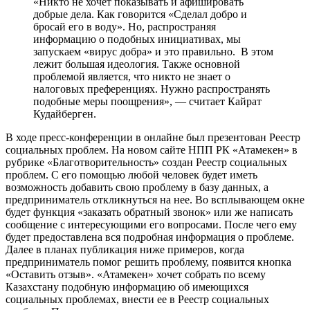
«Никто не хочет показывать и афишировать
добрые дела. Как говорится «Сделал добро и
бросай его в воду». Но, распространяя
информацию о подобных инициативах, мы
запускаем «вирус добра» и это правильно. В этом
лежит большая идеология. Также основной
проблемой является, что никто не знает о
налоговых преференциях. Нужно распространять
подобные меры поощрения», — считает Кайрат
Кудайберген.
В ходе пресс-конференции в онлайне был презентован Реестр
социальных проблем. На новом сайте НПП РК «Атамекен» в
рубрике «Благотворительность» создан Реестр социальных
проблем. С его помощью любой человек будет иметь
возможность добавить свою проблему в базу данных, а
предприниматель откликнуться на нее. Во всплывающем окне
будет функция «заказать обратный звонок» или же написать
сообщение с интересующими его вопросами. После чего ему
будет предоставлена вся подробная информация о проблеме.
Далее в планах публикация ниже примеров, когда
предприниматель помог решить проблему, появится кнопка
«Оставить отзыв». «Атамекен» хочет собрать по всему
Казахстану подобную информацию об имеющихся
социальных проблемах, внести ее в Реестр социальных