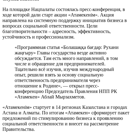
На площадке Нацпалаты состоялась пресс-конференция, в
ходе которой дали старт акции «Атамекенiм». Акция
направлена на системную поддержку инициатив бизнеса в
вопросах социальной ответственности. Цели
благотворительности – адресность, эффективность,
устойчивость и профессионализм.
«Программная статья «Болашаққа бағдар: Рухани
жаңғыру» Главы государства везде активно
обсуждается. Там есть много направлений, в том
числе и обращение для предпринимателей.
Тщательно всё изучив, изучив международный
опыт, решили взять за основу социальную
ответственность предпринимателя через
отношение к Родине», — открыл пресс-
конференцию Председатель Правления НПП РК
«Атамекен» Аблай Мырзахметов.
«Атамекенiм» стартует в 14 регионах Казахстана и городах
Астана и Алматы. По итогам «Атамекен» сформирует пакет
предложений по стимулированию бизнеса к проявлению
социальной ответственности и внесет на рассмотрение
Правительства.