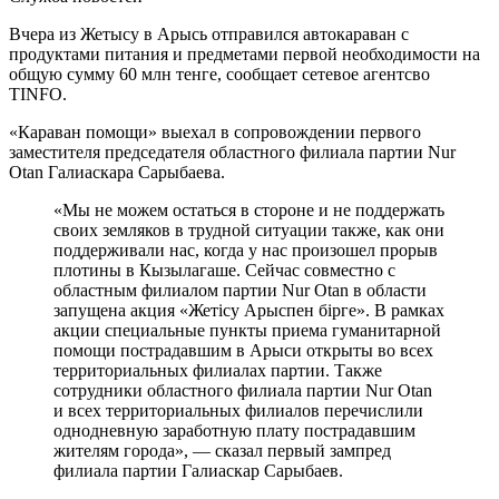
Вчера из Жетысу в Арысь отправился автокараван с
продуктами питания и предметами первой необходимости на
общую сумму 60 млн тенге, сообщает сетевое агентсво
TINFO.
«Караван помощи» выехал в сопровождении первого
заместителя председателя областного филиала партии Nur
Otan Галиаскара Сарыбаева.
«Мы не можем остаться в стороне и не поддержать
своих земляков в трудной ситуации также, как они
поддерживали нас, когда у нас произошел прорыв
плотины в Кызылагаше. Сейчас совместно с
областным филиалом партии Nur Otan в области
запущена акция «Жетісу Арыспен бірге». В рамках
акции специальные пункты приема гуманитарной
помощи пострадавшим в Арыси открыты во всех
территориальных филиалах партии. Также
сотрудники областного филиала партии Nur Otan
и всех территориальных филиалов перечислили
однодневную заработную плату пострадавшим
жителям города», — сказал первый зампред
филиала партии Галиаскар Сарыбаев.