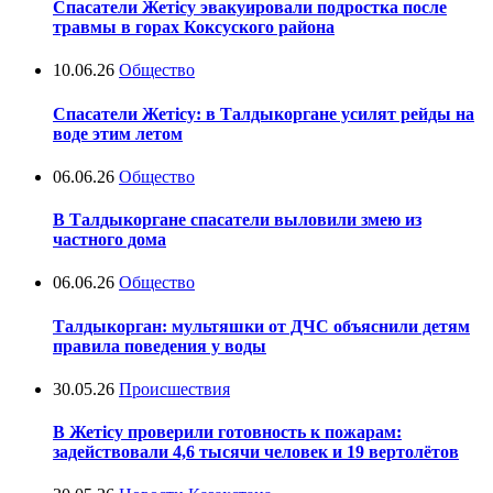
Спасатели Жетісу эвакуировали подростка после
травмы в горах Коксуского района
10.06.26
Общество
Спасатели Жетісу: в Талдыкоргане усилят рейды на
воде этим летом
06.06.26
Общество
В Талдыкоргане спасатели выловили змею из
частного дома
06.06.26
Общество
Талдыкорган: мультяшки от ДЧС объяснили детям
правила поведения у воды
30.05.26
Происшествия
В Жетісу проверили готовность к пожарам:
задействовали 4,6 тысячи человек и 19 вертолётов