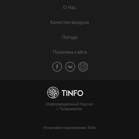
О Нас
Качество воздуха
Погода
Политика сайта
Информационный Портал
г. Талдыкорган
Установите приложение Tinfo