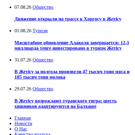
07.08.26
Общество
Движение открыли на трассе к Хоргосу в Жетісу
01.08.26
Туризм
Масштабное обновление Алаколя завершается: 12,3
миллиарда тенге инвестировано в туризм Жетісу
31.07.26
Общество
В Жетісу за полгода произвели 47 тысяч тонн мяса и
105 тысяч тонн молока
29.07.26
Общество
В Жетісу возрождают туранского тигра: шесть
хищников адаптируются на Балхаше
Главная
Новости
О Нас
Качество воздуха