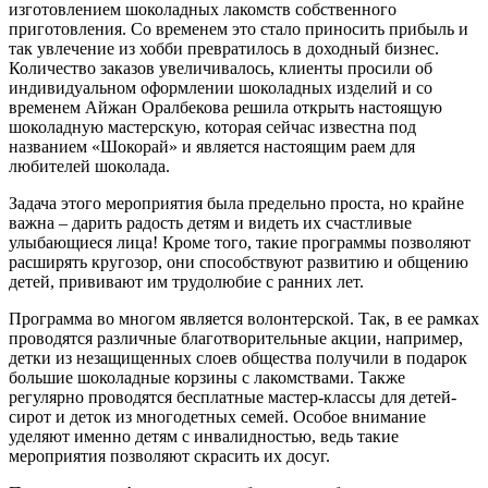
изготовлением шоколадных лакомств собственного
приготовления. Со временем это стало приносить прибыль и
так увлечение из хобби превратилось в доходный бизнес.
Количество заказов увеличивалось, клиенты просили об
индивидуальном оформлении шоколадных изделий и со
временем Айжан Оралбекова решила открыть настоящую
шоколадную мастерскую, которая сейчас известна под
названием «Шокорай» и является настоящим раем для
любителей шоколада.
Задача этого мероприятия была предельно проста, но крайне
важна – дарить радость детям и видеть их счастливые
улыбающиеся лица! Кроме того, такие программы позволяют
расширять кругозор, они способствуют развитию и общению
детей, прививают им трудолюбие с ранних лет.
Программа во многом является волонтерской. Так, в ее рамках
проводятся различные благотворительные акции, например,
детки из незащищенных слоев общества получили в подарок
большие шоколадные корзины с лакомствами. Также
регулярно проводятся бесплатные мастер-классы для детей-
сирот и деток из многодетных семей. Особое внимание
уделяют именно детям с инвалидностью, ведь такие
мероприятия позволяют скрасить их досуг.