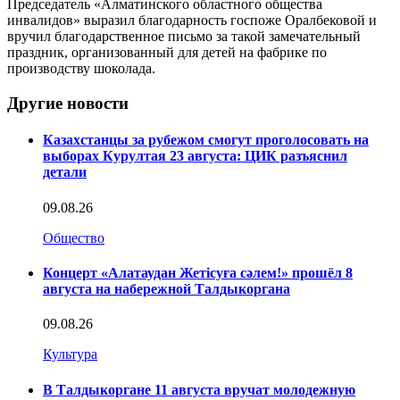
Председатель «Алматинского областного общества
инвалидов» выразил благодарность госпоже Оралбековой и
вручил благодарственное письмо за такой замечательный
праздник, организованный для детей на фабрике по
производству шоколада.
Другие новости
Казахстанцы за рубежом смогут проголосовать на
выборах Курултая 23 августа: ЦИК разъяснил
детали
09.08.26
Общество
Концерт «Алатаудан Жетісуға сәлем!» прошёл 8
августа на набережной Талдыкоргана
09.08.26
Культура
В Талдыкоргане 11 августа вручат молодежную