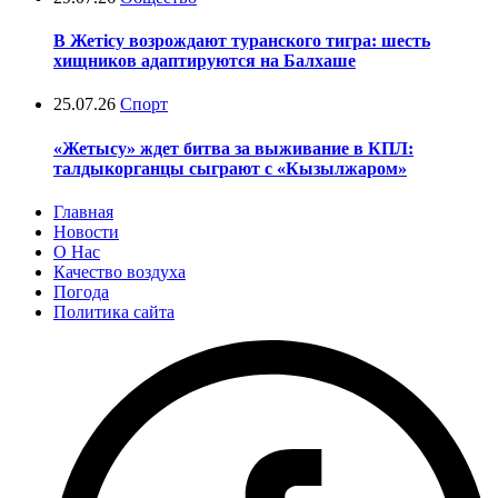
В Жетісу возрождают туранского тигра: шесть
хищников адаптируются на Балхаше
25.07.26
Спорт
«Жетысу» ждет битва за выживание в КПЛ:
талдыкорганцы сыграют с «Кызылжаром»
Главная
Новости
О Нас
Качество воздуха
Погода
Политика сайта