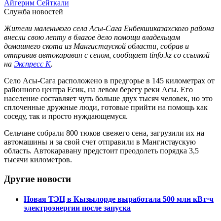
Айгерим Сейткали
Служба новостей
Жители маленького села Асы-Сага Енбекшиказахского района
внесли свою лепту в благое дело помощи владельцам
домашнего скота из Мангистауской области, собрав и
отправив автокараван с сеном, сообщает tinfo.kz со ссылкой
на
Экспресс К
.
Село Асы-Сага расположено в предгорье в 145 километрах от
районного центра Есик, на левом берегу реки Асы. Его
население составляет чуть больше двух тысяч человек, но это
сплоченные дружные люди, готовые прийти на помощь как
соседу, так и просто нуждающемуся.
Сельчане собрали 800 тюков свежего сена, загрузили их на
автомашины и за свой счет отправили в Мангистаускую
область. Автокаравану предстоит преодолеть порядка 3,5
тысячи километров.
Другие новости
Новая ТЭЦ в Кызылорде выработала 500 млн кВт·ч
электроэнергии после запуска