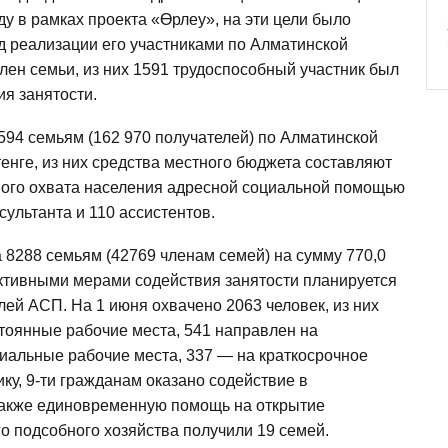
у в рамках проекта «Өрлеу», на эти цели было
од реализации его участниками по Алматинской
член семьи, из них 1591 трудоспособный участник был
я занятости.
94 семьям (162 970 получателей) по Алматинской
тенге, из них средства местного бюджета составляют
тного охвата населения адресной социальной помощью
сультанта и 110 ассистентов.
 8288 семьям (42769 членам семей) на сумму 770,0
 активными мерами содействия занятости планируется
лей АСП. На 1 июня охвачено 2063 человек, из них
тоянные рабочие места, 541 направлен на
иальные рабочие места, 337 — на краткосрочное
ку, 9-ти гражданам оказано содействие в
Также единовременную помощь на открытие
го подсобного хозяйства получили 19 семей.