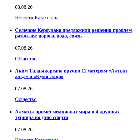
08.08.26
Новости Казахстана
Сельчане Кербулака предложили решения проблем
развития: дороги, вода, связь
07.08.26
Общество
Аким Талдыкоргана вручил 11 матерям «Алтын
алқа» и «Күміс алқа»
07.08.26
Общество
Алматы примет чемпионат мира и 4 крупных
турнира ко Дню спорта
07.08.26