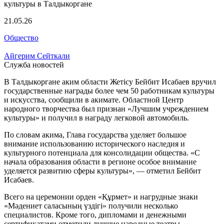
21.05.26
Общество
Айгерим Сейткали
Служба новостей
В Талдыкоргане аким области Жетісу Бейбит Исабаев вручил
государственные награды более чем 50 работникам культуры
и искусства, сообщили в акимате. Областной Центр
народного творчества был признан «Лучшим учреждением
культуры» и получил в награду легковой автомобиль.
По словам акима, Глава государства уделяет большое
внимание использованию исторического наследия и
культурного потенциала для консолидации общества. «С
начала образования области в регионе особое внимание
уделяется развитию сферы культуры», — отметил Бейбит
Исабаев.
Всего на церемонии орден «Құрмет» и нагрудные знаки
«Мәдениет саласының үздігі» получили несколько
специалистов. Кроме того, дипломами и денежными
сертификатами отметили лучшие народные театры,