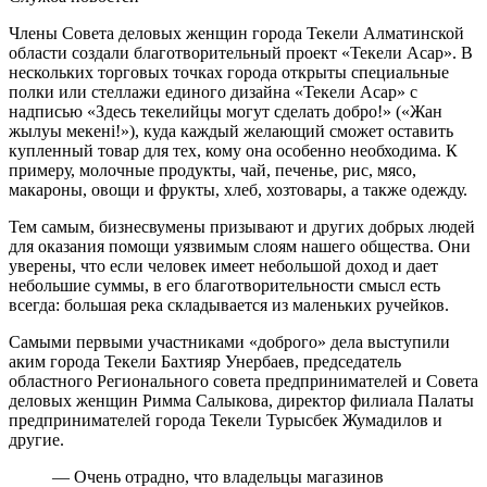
Члены Совета деловых женщин города Текели Алматинской
области создали благотворительный проект «Текели Асар». В
нескольких торговых точках города открыты специальные
полки или стеллажи единого дизайна «Текели Асар» с
надписью «Здесь текелийцы могут сделать добро!» («Жан
жылуы мекені!»), куда каждый желающий сможет оставить
купленный товар для тех, кому она особенно необходима. К
примеру, молочные продукты, чай, печенье, рис, мясо,
макароны, овощи и фрукты, хлеб, хозтовары, а также одежду.
Тем самым, бизнесвумены призывают и других добрых людей
для оказания помощи уязвимым слоям нашего общества. Они
уверены, что если человек имеет небольшой доход и дает
небольшие суммы, в его благотворительности смысл есть
всегда: большая река складывается из маленьких ручейков.
Самыми первыми участниками «доброго» дела выступили
аким города Текели Бахтияр Унербаев, председатель
областного Регионального совета предпринимателей и Совета
деловых женщин Римма Салыкова, директор филиала Палаты
предпринимателей города Текели Турысбек Жумадилов и
другие.
— Очень отрадно, что владельцы магазинов