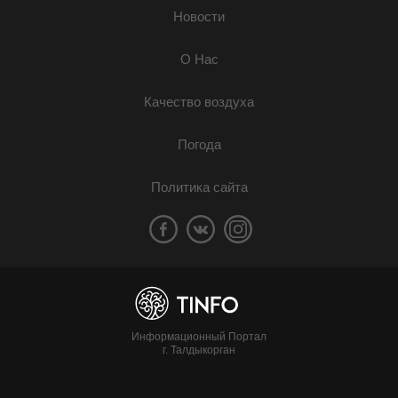
Новости
О Нас
Качество воздуха
Погода
Политика сайта
Информационный Портал
г. Талдыкорган