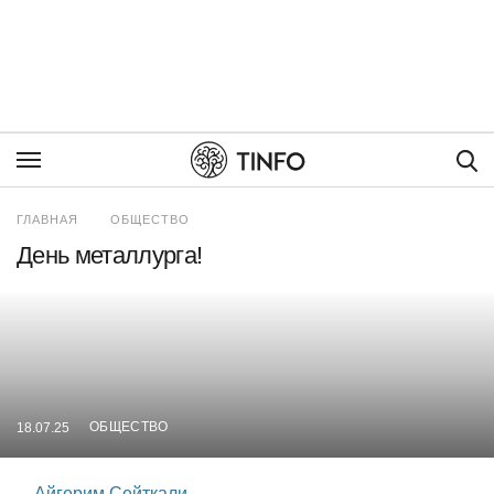
Пои
ГЛАВНАЯ
ОБЩЕСТВО
День металлурга!
ОБЩЕСТВО
18.07.25
Айгерим Сейткали