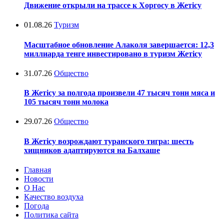
Движение открыли на трассе к Хоргосу в Жетісу
01.08.26
Туризм
Масштабное обновление Алаколя завершается: 12,3
миллиарда тенге инвестировано в туризм Жетісу
31.07.26
Общество
В Жетісу за полгода произвели 47 тысяч тонн мяса и
105 тысяч тонн молока
29.07.26
Общество
В Жетісу возрождают туранского тигра: шесть
хищников адаптируются на Балхаше
Главная
Новости
О Нас
Качество воздуха
Погода
Политика сайта