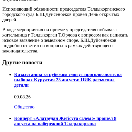
Исполняющий обязанности председателя Талдыкорганского
городского суда Б.Ш.Дуйсенбеков провел День открытых
дверей.
В ходе мероприятия на приеме у председателя побывала
жительница г.Талдыкорган Т.Орлова с вопросом как написать
исковое заявление о земельном споре. Б.Ш.Дуйсенбеков
подробно ответил на вопросы в рамках действующего
законодательства.
Другие новости
Казахстанцы за рубежом смогут проголосовать на
выборах Курултая 23 августа: ЦИК разъяснил
детали
09.08.26
Общество
Концерт «Алатаудан Жетісуға сәлем!» прошёл 8
августа на набережной Талдыкоргана