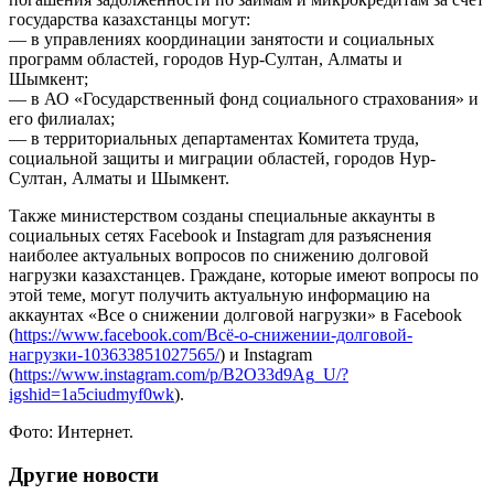
государства казахстанцы могут:
— в управлениях координации занятости и социальных
программ областей, городов Нур-Султан, Алматы и
Шымкент;
— в АО «Государственный фонд социального страхования» и
его филиалах;
— в территориальных департаментах Комитета труда,
социальной защиты и миграции областей, городов Нур-
Султан, Алматы и Шымкент.
Также министерством созданы специальные аккаунты в
социальных сетях Facebook и Instagram для разъяснения
наиболее актуальных вопросов по снижению долговой
нагрузки казахстанцев. Граждане, которые имеют вопросы по
этой теме, могут получить актуальную информацию на
аккаунтах «Все о снижении долговой нагрузки» в Facebook
(
https://www.facebook.com/Всё-о-снижении-долговой-
нагрузки-103633851027565/
) и Instagram
(
https://www.instagram.com/p/B2O33d9Ag_U/?
igshid=1a5ciudmyf0wk
).
Фото: Интернет.
Другие новости