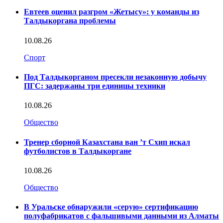
Евтеев оценил разгром «Жетысу»: у команды из
Талдыкоргана проблемы
10.08.26
Спорт
Под Талдыкорганом пресекли незаконную добычу
ПГС: задержаны три единицы техники
10.08.26
Общество
Тренер сборной Казахстана ван ’т Схип искал
футболистов в Талдыкоргане
10.08.26
Общество
В Уральске обнаружили «серую» сертификацию
полуфабрикатов с фальшивыми данными из Алматы