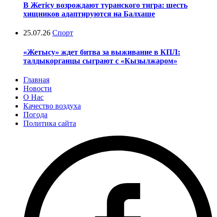
В Жетісу возрождают туранского тигра: шесть
хищников адаптируются на Балхаше
25.07.26
Спорт
«Жетысу» ждет битва за выживание в КПЛ:
талдыкорганцы сыграют с «Кызылжаром»
Главная
Новости
О Нас
Качество воздуха
Погода
Политика сайта