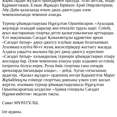
жарыстардан жүлделі орындармен оралуда. Атап айтсақ, Мәди
Құрманғожаев, Елжан Жұмаділ Біріккен Араб Әмірліктерінің
Абу-Даби қаласында өткен джиу-джитсудан әлем
чемпионатында чемпион атанды.
Турнир ұйымдастырушы Нұрсұлтан Орынбасаров: «Ауылдық
жерлерде осындай шаралар жиі өткізіліп тұруы шарт. Себебі,
ауыл жастарының спортқа деген қызығушылығын арттырады.
Ұлт мақтанышы Сағадат Қожахметұлы құрметіне арнап
«Сағадат батыр» джиу-джитсу клубын ашқан болатынмын.
Аталмыш клубта 80-ге жуық жасөспірімдер жаттығу жасауда.
Алдағы уақытта жылына бір рет джиу-джитсу күресінен
«Сағадат батыр» халықаралық турнирін ұйымдастырып отыру
жоспарда бар. Әлем чемпионы атануы үшін алдымен өз елінің
патриоты болуы керек. Рухы биік спортшы ғана әлемдік
ареналарда бағындыра алады», – дейді. Ауған соғысының
ардагері, «Қызыл жұлдыз» орденінің иегері Қаражігітов Марат
Жұбайбекұлы елімізде спорттың дамуына үлкен үлес қосып
жүрген, аталмыш турнир ұйымдастырушысы Нұрсұлтан
Орынбасаровтың кеудесіне «Армия генералы Сағадат
Нұрмағамбетов» медалін тақты.
Самат МҰРАТҰЛЫ.
Іле ауданы.