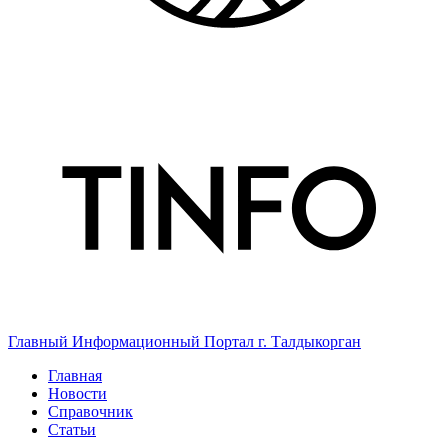
Главный Информационный Портал г. Талдыкорган
Главная
Новости
Справочник
Статьи