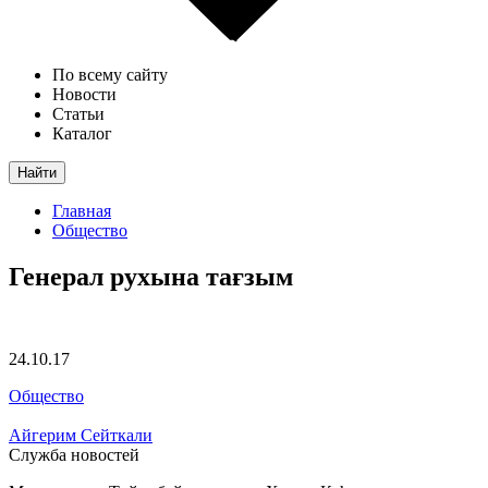
По всему сайту
Новости
Статьи
Каталог
Найти
Главная
Общество
Генерал рухына тағзым
24.10.17
Общество
Айгерим Сейткали
Служба новостей