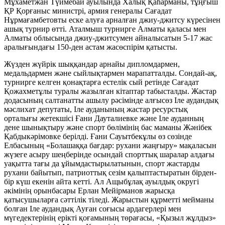
Мұхаметжан Түймебай ауылында Халық Қаһарманы, тұңғыш
ҚР Қорғаныс министрі, армия генералы Сағадат
Нұрмағамбетовты еске алуға арналған джиу-джитсу күресінен
ашық турнир өтті. Аталмыш турнирге Алматы қаласы мен
Алматы облысында джиу-джитсумен айналысатын 5-17 жас
аралығындағы 150-ден астам жасөспірім қатысты.
Жүзден жүйрік шыққандар арнайы дипломдармен,
медальдармен және сыйлықтармен марапатталды. Сондай-ақ,
турнирге келген қонақтарға естелік сый ретінде Сағадат
Қожахметұлы туралы жазылған кітаптар табысталды. Жастар
додасының салтанатты ашылу рәсімінде алғысөз Іле аудандық
мәслихат депутаты, Іле ауданының жастар ресурстық
орталығы жетекшісі Ғани Дауталиевке жəне Іле ауданның
дене шынықтыру және спорт бөлімінің бас маманы Жәнібек
Қабдыкәрімовке берілді. Ғани Сауытбекұлы өз сөзінде
Елбасының «Болашаққа бағдар: рухани жаңғыру» мақаласын
жүзеге асыру шеңберінде осындай спорттық шаралар алдағы
уақытта тағы да ұйымдастырылатынын, спорт жастарды
рухани байытып, патриоттық сезім қалыптастыратын бірден-
бір күш екенін айта кетті. Ал Ащыбұлақ ауылдық округі
әкімінің орынбасары Ерлан Мейірманов жарысқа
қатысушыларға сәттілік тіледі. Жарыстын құрметті мейманы
болған Іле аудандық Ауған соғысы ардагерлері мен
мүгедектерінің ерікті қоғамының төрағасы, «Қызыл жұлдыз»