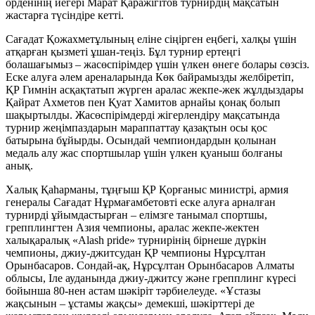
орденінің иегері Марат Қаражігітов турнирдің мақсатын
жастарға түсіндіре кетті.
Сағадат Қожахметұлының еліне сіңірген еңбегі, халқы үшін
атқарған қызметі ұшан-теңіз. Бұл турнир ертеңгі
болашағымыз – жасөспірімдер үшін үлкен өнеге болары сөзсіз.
Еске алуға әлем ареналарында Көк байрамызды желбіретіп,
ҚР Гимнін асқақтатып жүрген аралас жекпе-жек жұлдыздары
Қайрат Ахметов пен Қуат Хамитов арнайы қонақ болып
шақыртылды. Жасөспірімдерді жігерлендіру мақсатында
турнир жеңімпаздарын мараппаттау қазақтын осы қос
батырына бұйырды. Осындай чемпиондардын қолынан
медаль алу жас спортшылар үшін үлкен қуаныш болғаны
анық.
Халық Қаһарманы, тұңғыш ҚР Қорғаныс министрі, армия
генералы Сағадат Нұрмағамбетовті еске алуға арналған
турнирді ұйымдастырған – елімзге танымал спортшы,
грепплингтен Азия чемпионы, аралас жекпе-жектен
халықаралық «Alash pride» турнирінің бірнеше дүркін
чемпионы, джиу-джитсудан ҚР чемпионы Нұрсұлтан
Орынбасаров. Сондай-ақ, Нұрсұлтан Орынбасаров Алматы
облысы, Іле ауданында джиу-джитсу және грепплинг күресі
бойынша 80-нен астам шәкіріт тәрбиелеуде. «Ұстазы
жақсынын – ұстамы жақсы» демекші, шәкірттері де