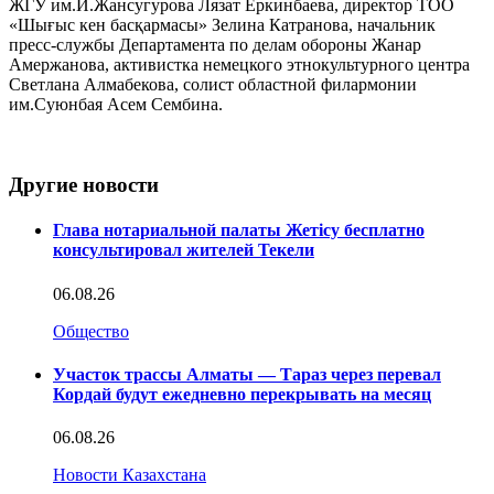
ЖГУ им.И.Жансугурова Лязат Еркинбаева, директор ТОО
«Шығыс кен басқармасы» Зелина Катранова, начальник
пресс-службы Департамента по делам обороны Жанар
Амержанова, активистка немецкого этнокультурного центра
Светлана Алмабекова, солист областной филармонии
им.Суюнбая Асем Сембина.
Другие новости
Глава нотариальной палаты Жетісу бесплатно
консультировал жителей Текели
06.08.26
Общество
Участок трассы Алматы — Тараз через перевал
Кордай будут ежедневно перекрывать на месяц
06.08.26
Новости Казахстана