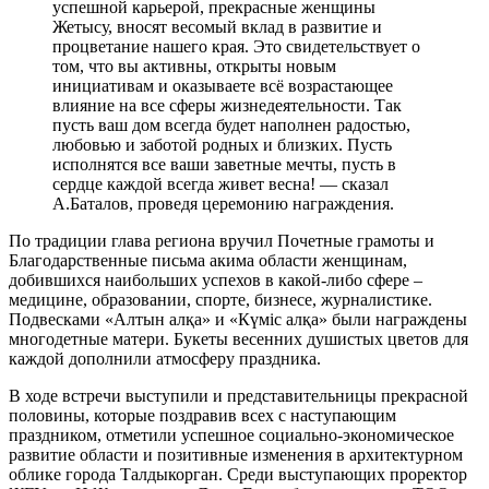
успешной карьерой, прекрасные женщины
Жетысу, вносят весомый вклад в развитие и
процветание нашего края. Это свидетельствует о
том, что вы активны, открыты новым
инициативам и оказываете всё возрастающее
влияние на все сферы жизнедеятельности. Так
пусть ваш дом всегда будет наполнен радостью,
любовью и заботой родных и близких. Пусть
исполнятся все ваши заветные мечты, пусть в
сердце каждой всегда живет весна! — сказал
А.Баталов, проведя церемонию награждения.
По традиции глава региона вручил Почетные грамоты и
Благодарственные письма акима области женщинам,
добившихся наибольших успехов в какой-либо сфере –
медицине, образовании, спорте, бизнесе, журналистике.
Подвесками «Алтын алқа» и «Күміс алқа» были награждены
многодетные матери. Букеты весенних душистых цветов для
каждой дополнили атмосферу праздника.
В ходе встречи выступили и представительницы прекрасной
половины, которые поздравив всех с наступающим
праздником, отметили успешное социально-экономическое
развитие области и позитивные изменения в архитектурном
облике города Талдыкорган. Среди выступающих проректор