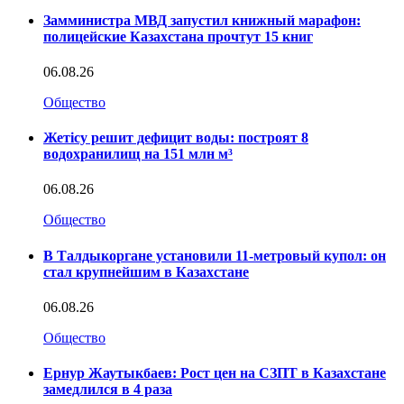
Замминистра МВД запустил книжный марафон:
полицейские Казахстана прочтут 15 книг
06.08.26
Общество
Жетісу решит дефицит воды: построят 8
водохранилищ на 151 млн м³
06.08.26
Общество
В Талдыкоргане установили 11-метровый купол: он
стал крупнейшим в Казахстане
06.08.26
Общество
Ернур Жаутыкбаев: Рост цен на СЗПТ в Казахстане
замедлился в 4 раза