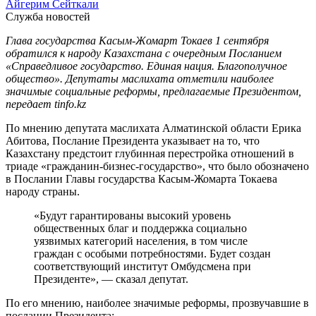
Айгерим Сейткали
Служба новостей
Глава государства Касым-Жомарт Токаев 1 сентября
обратился к народу Казахстана с очередным Посланием
«Справедливое государство. Единая нация. Благополучное
общество». Депутаты маслихата отметили наиболее
значимые социальные реформы, предлагаемые Президентом,
передает tinfo.kz
По мнению депутата маслихата Алматинской области Ерика
Абитова, Послание Президента указывает на то, что
Казахстану предстоит глубинная перестройка отношений в
триаде «гражданин-бизнес-государство», что было обозначено
в Послании Главы государства Касым-Жомарта Токаева
народу страны.
«Будут гарантированы высокий уровень
общественных благ и поддержка социально
уязвимых категорий населения, в том числе
граждан с особыми потребностями. Будет создан
соответствующий институт Омбудсмена при
Президенте», — сказал депутат.
По его мнению, наиболее значимые реформы, прозвучавшие в
послании Президента: