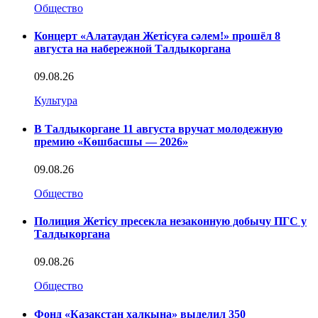
Общество
Концерт «Алатаудан Жетісуға сәлем!» прошёл 8
августа на набережной Талдыкоргана
09.08.26
Культура
В Талдыкоргане 11 августа вручат молодежную
премию «Көшбасшы — 2026»
09.08.26
Общество
Полиция Жетісу пресекла незаконную добычу ПГС у
Талдыкоргана
09.08.26
Общество
Фонд «Қазақстан халқына» выделил 350