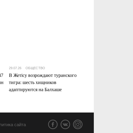
29.07.26
ОБЩЕСТВО
47
В Жетісу возрождают туранского
нн
тигра: шесть хищников
адаптируются на Балхаше
литика сайта