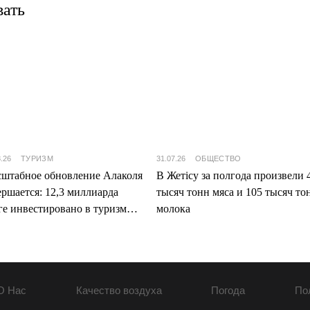
вать
8.26
ТУРИЗМ
31.07.26
ОБЩЕСТВО
штабное обновление Алаколя
В Жетісу за полгода произвели 
ершается: 12,3 миллиарда
тысяч тонн мяса и 105 тысяч то
ге инвестировано в туризм
молока
ісу
О Нас
Качество воздуха
Погода
По