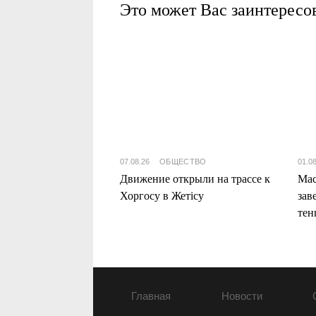
Это может Вас заинтересо
07.08.26
ОБЩЕСТВО
01.0
Движение открыли на трассе к
Мас
Хоргосу в Жетісу
зав
тен
Жет
Главная
Новости