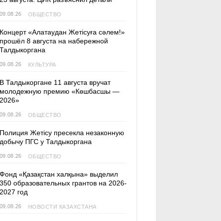
09.08.26
ОБЩЕСТВО
Концерт «Алатаудан Жетісуға сәлем!»
прошёл 8 августа на набережной
Талдыкоргана
09.08.26
КУЛЬТУРА
В Талдыкоргане 11 августа вручат
молодежную премию «Көшбасшы —
2026»
09.08.26
ОБЩЕСТВО
Полиция Жетісу пресекла незаконную
добычу ПГС у Талдыкоргана
09.08.26
ОБЩЕСТВО
Фонд «Қазақстан халқына» выделил
350 образовательных грантов на 2026-
2027 год
09.08.26
НОВОСТИ КАЗАХСТАНА