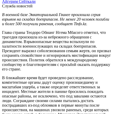
Айгерим Сейткали
Служба новостей
В военной базе Экваториальной Гвинее произошла серия
взрывов на складах боеприпасов. Не менее 20 человек погибли
и более 500 получили ранения, сообщает Tinfo.kz.
Глава cтраны Теодоро Обианг Нгема Мбасого отметил, что
трагедия произошла из-за небрежного обращения с
динамитом. Взрывоопасные вещества вспыхнули по
халатности военнослужащих на складах боеприпасов.
Президент выразил соболезнования семьям жертв, он призвал
сохранять спокойствие и игнорировать мистификации вокруг
происшествия. Политик обратился к международному
сообществу и благотворителям с просьбой оказать поддержку
его стране.
В
ближайшее время будет проведено расследование,
компетентные органы дадут оценку произошедшему и
масштабам ущерба, а также определят ответственных за
инцидент. Местные жители в панике бросились покидать
опасные районы, не исключено, что под завалами остаются
люди. Сограждане своими силами пытались достать
пострадавших из-под обломков в первые минуты после
происшествия, на машинах увозили раненых, среди которых