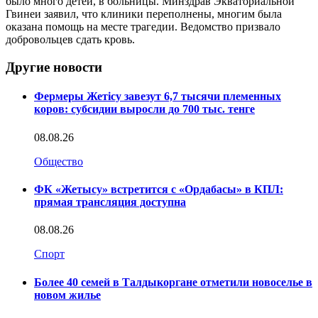
было много детей, в больницы. Минздрав Экваториальной
Гвинеи заявил, что клиники переполнены, многим была
оказана помощь на месте трагедии. Ведомство призвало
добровольцев сдать кровь.
Другие новости
Фермеры Жетісу завезут 6,7 тысячи племенных
коров: субсидии выросли до 700 тыс. тенге
08.08.26
Общество
ФК «Жетысу» встретится с «Ордабасы» в КПЛ:
прямая трансляция доступна
08.08.26
Спорт
Более 40 семей в Талдыкоргане отметили новоселье в
новом жилье