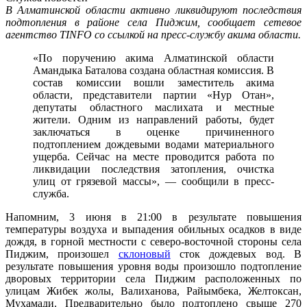
В Алматинской области активно ликвидируют последствия
подтопления в районе села Пиджим, сообщает сетевое
агентство TINFO со ссылкой на пресс-службу акима области.
«По поручению акима Алматинской области
Амандыка Баталова создана областная комиссия. В
состав комиссии вошли заместитель акима
области, представители партии «Нур Отан»,
депутаты областного маслихата и местные
жители. Одним из направлений работы, будет
заключаться в оценке причиненного
подтоплением дождевыми водами материального
ущерба. Сейчас на месте проводится работа по
ликвидации последствия затопления, очистка
улиц от грязевой массы», — сообщили в пресс-
служба.
Напомним, 3 июня в 21:00 в результате повышения
температуры воздуха и выпадения обильных осадков в виде
дождя, в горной местности с северо-восточной стороны села
Пиджим, произошел
склоновый
сток дождевых вод. В
результате повышения уровня воды произошло подтопление
дворовых территории села Пиджим расположенных по
улицам Жибек жолы, Валиханова, Райымбека, Желтоксан,
Мухамади. Предварительно было подтоплено свыше 270