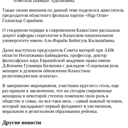
отметила Шамшат Адильбаева.
Также своим мнением по данной теме поделился заместитель
председателя областного филиала партии «Нұр Отан»
Галиаскар Сарыбаев.
О гендерном порядке в современном Казахстане рассказала
доцент кафедры социологии в Казахском национальном
университете имени Аль-Фараби Бибигуль Кылышбаева.
Далее выступила председатель Совета матерей при АНК
области Несипжамал Баймадиева, профессор, доктор
философских наук Евразийской академии права имени
Д.Конаева Гульмира Билялова с докладом «Соцальная роль
женщин в духовном обновлении Казахстана:
религиоведческие аспекты».
В завершение мероприятия, участники круглого стола, еще
раз пришли к заключению, что на сегодня современные
женщины в некоторой степени поменяли свою роль в
обществе и семье, но все-таки мать – самый важный человек,
который закладывает первый фундамент в умственном,
моральном и религиозном образовании ребенка.
Другие новости