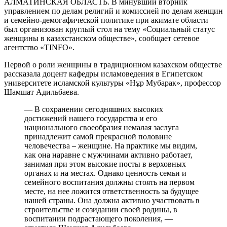
АЛМАТИНСКАЯ ОБЛАСТЬ. В минувший вторник
управлением по делам религий и комиссией по делам женщин
и семейно-демогафической политике при акимате области
был организован круглый стол на тему «Социальный статус
женщины в казахстанском обществе», сообщает сетевое
агентство «TINFO».
Первой о роли женщины в традиционном казахском обществе
рассказала доцент кафедры исламоведения в Египетском
университете исламской культуры «Нұр Мубарак», профессор
Шамшат Адильбаева.
— В сохранении сегодняшних высоких
достижений нашего государства и его
национального своеобразия немалая заслуга
принадлежит самой прекрасной половине
человечества – женщине. На практике мы видим,
как она наравне с мужчинами активно работает,
занимая при этом высокие посты в верховных
органах и на местах. Однако ценность семьи и
семейного воспитания должны стоять на первом
месте, на нее ложится ответственность за будущее
нашей страны. Она должна активно участвовать в
строительстве и созидании своей родины, в
воспитании подрастающего поколения, —