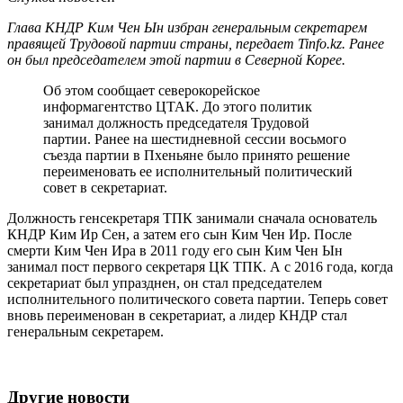
Глава КНДР Ким Чен Ын избран генеральным секретарем
правящей Трудовой партии страны, передает Tinfo.kz. Ранее
он был председателем этой партии в Северной Корее.
Об этом сообщает северокорейское
информагентство ЦТАК. До этого политик
занимал должность председателя Трудовой
партии. Ранее на шестидневной сессии восьмого
съезда партии в Пхеньяне было принято решение
переименовать ее исполнительный политический
совет в секретариат.
Должность генсекретаря ТПК занимали сначала основатель
КНДР Ким Ир Сен, а затем его сын Ким Чен Ир. После
смерти Ким Чен Ира в 2011 году его сын Ким Чен Ын
занимал пост первого секретаря ЦК ТПК. А с 2016 года, когда
секретариат был упразднен, он стал председателем
исполнительного политического совета партии. Теперь совет
вновь переименован в секретариат, а лидер КНДР стал
генеральным секретарем.
Другие новости