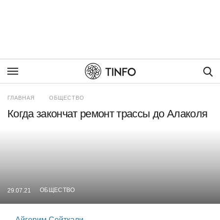
Пои
ГЛАВНАЯ
ОБЩЕСТВО
Когда закончат ремонт трассы до Алаколя
ОБЩЕСТВО
29.07.21
Айгерим Сейткали