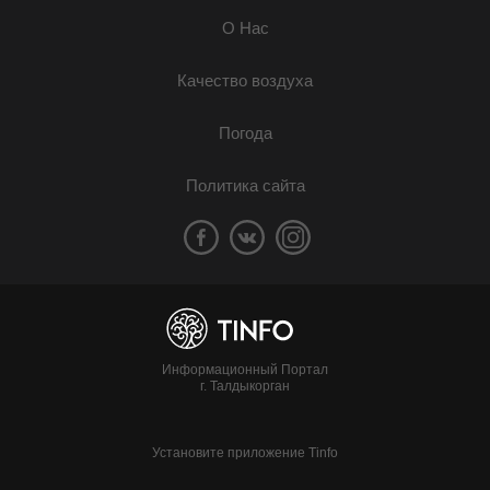
О Нас
Качество воздуха
Погода
Политика сайта
Информационный Портал
г. Талдыкорган
Установите приложение Tinfo